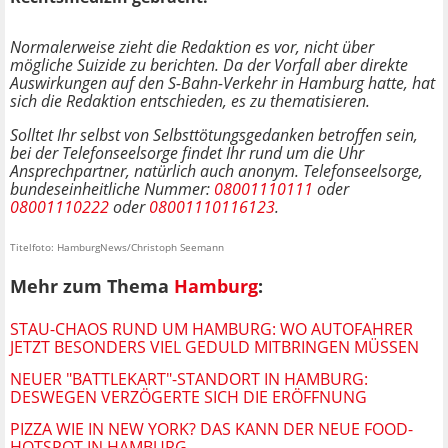
Normalerweise zieht die Redaktion es vor, nicht über
mögliche Suizide zu berichten. Da der Vorfall aber direkte
Auswirkungen auf den S-Bahn-Verkehr in Hamburg hatte, hat
sich die Redaktion entschieden, es zu thematisieren.
Solltet Ihr selbst von Selbsttötungsgedanken betroffen sein,
bei der Telefonseelsorge findet Ihr rund um die Uhr
Ansprechpartner, natürlich auch anonym. Telefonseelsorge,
bundeseinheitliche Nummer:
08001110111
oder
08001110222
oder
08001110116123
.
Titelfoto: HamburgNews/Christoph Seemann
Mehr zum Thema
Hamburg
:
STAU-CHAOS RUND UM HAMBURG: WO AUTOFAHRER
JETZT BESONDERS VIEL GEDULD MITBRINGEN MÜSSEN
NEUER "BATTLEKART"-STANDORT IN HAMBURG:
DESWEGEN VERZÖGERTE SICH DIE ERÖFFNUNG
PIZZA WIE IN NEW YORK? DAS KANN DER NEUE FOOD-
HOTSPOT IN HAMBURG