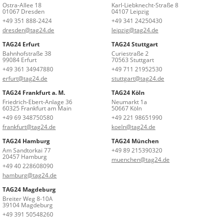
Ostra-Allee 18
Karl-Liebknecht-Straße 8
01067 Dresden
04107 Leipzig
+49 351 888-2424
+49 341 24250430
dresden@tag24.de
leipzig@tag24.de
TAG24 Erfurt
TAG24 Stuttgart
Bahnhofstraße 38
Curiestraße 2
99084 Erfurt
70563 Stuttgart
+49 361 34947880
+49 711 21952530
erfurt@tag24.de
stuttgart@tag24.de
TAG24 Frankfurt a. M.
TAG24 Köln
Friedrich-Ebert-Anlage 36
Neumarkt 1a
60325 Frankfurt am Main
50667 Köln
+49 69 348750580
+49 221 98651990
frankfurt@tag24.de
koeln@tag24.de
TAG24 Hamburg
TAG24 München
Am Sandtorkai 77
+49 89 215390320
20457 Hamburg
muenchen@tag24.de
+49 40 228608090
hamburg@tag24.de
TAG24 Magdeburg
Breiter Weg 8-10A
39104 Magdeburg
+49 391 50548260