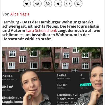
❤️
😂
😱
🔥
😥
👏
Von
Alice Nägle
Hamburg -
Dass der Hamburger Wohnungsmarkt
schwierig ist, ist nichts Neues. Die Freie Journalistin
und Autorin
Lara Schulschenk
zeigt dennoch auf, wie
schlimm es um bezahlbaren Wohnraum in der
Hansestadt wirklich steht.