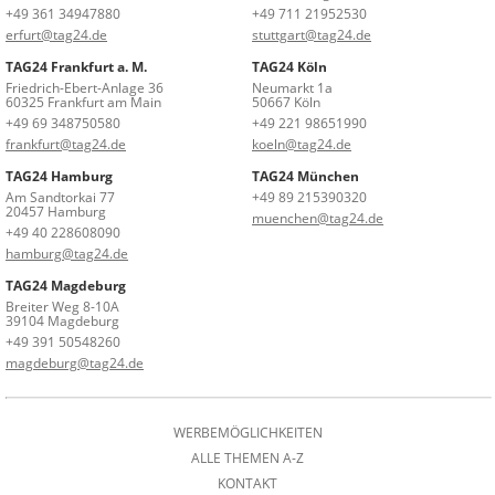
+49 361 34947880
+49 711 21952530
erfurt@tag24.de
stuttgart@tag24.de
TAG24 Frankfurt a. M.
TAG24 Köln
Friedrich-Ebert-Anlage 36
Neumarkt 1a
60325 Frankfurt am Main
50667 Köln
+49 69 348750580
+49 221 98651990
frankfurt@tag24.de
koeln@tag24.de
TAG24 Hamburg
TAG24 München
Am Sandtorkai 77
+49 89 215390320
20457 Hamburg
muenchen@tag24.de
+49 40 228608090
hamburg@tag24.de
TAG24 Magdeburg
Breiter Weg 8-10A
39104 Magdeburg
+49 391 50548260
magdeburg@tag24.de
WERBEMÖGLICHKEITEN
ALLE THEMEN A-Z
KONTAKT