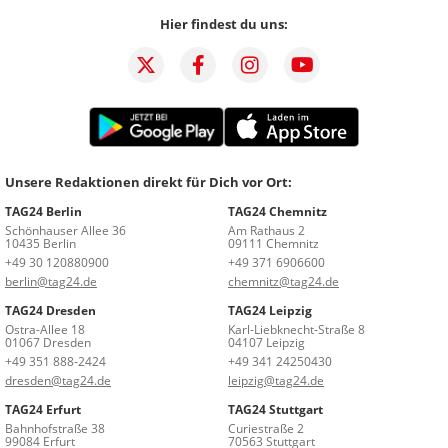
Hier findest du uns:
Unsere Redaktionen direkt für Dich vor Ort:
TAG24 Berlin
TAG24 Chemnitz
Schönhauser Allee 36
Am Rathaus 2
10435 Berlin
09111 Chemnitz
+49 30 120880900
+49 371 6906600
berlin@tag24.de
chemnitz@tag24.de
TAG24 Dresden
TAG24 Leipzig
Ostra-Allee 18
Karl-Liebknecht-Straße 8
01067 Dresden
04107 Leipzig
+49 351 888-2424
+49 341 24250430
dresden@tag24.de
leipzig@tag24.de
TAG24 Erfurt
TAG24 Stuttgart
Bahnhofstraße 38
Curiestraße 2
99084 Erfurt
70563 Stuttgart