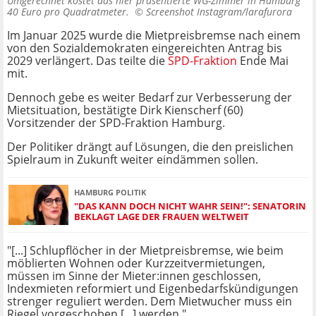
Umgerechnet kostet das hier präsentierte WG-Zimmer in Hamburg
40 Euro pro Quadratmeter. ©
Screenshot Instagram/larafurora
Im Januar 2025 wurde die Mietpreisbremse nach einem
von den Sozialdemokraten eingereichten Antrag bis
2029 verlängert. Das teilte die
SPD-Fraktion
Ende Mai
mit.
Dennoch gebe es weiter Bedarf zur Verbesserung der
Mietsituation, bestätigte Dirk Kienscherf (60)
Vorsitzender der SPD-Fraktion Hamburg.
Der Politiker drängt auf Lösungen, die den preislichen
Spielraum in Zukunft weiter eindämmen sollen.
HAMBURG POLITIK
"DAS KANN DOCH NICHT WAHR SEIN!": SENATORIN
BEKLAGT LAGE DER FRAUEN WELTWEIT
"[...] Schlupflöcher in der Mietpreisbremse, wie beim
möblierten Wohnen oder Kurzzeitvermietungen,
müssen im Sinne der Mieter:innen geschlossen,
Indexmieten reformiert und Eigenbedarfskündigungen
strenger reguliert werden. Dem Mietwucher muss ein
Riegel vorgeschoben [...] werden."