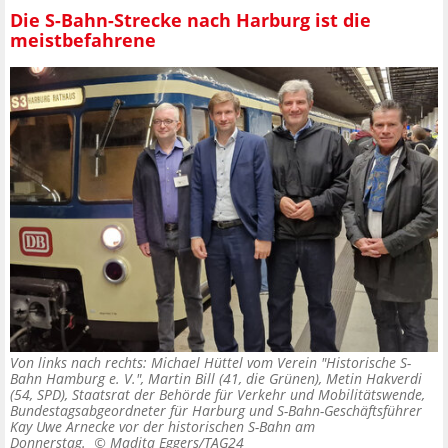
Die S-Bahn-Strecke nach Harburg ist die
meistbefahrene
Von links nach rechts: Michael Hüttel vom Verein "Historische S-
Bahn Hamburg e. V.", Martin Bill (41, die Grünen), Metin Hakverdi
(54, SPD), Staatsrat der Behörde für Verkehr und Mobilitätswende,
Bundestagsabgeordneter für Harburg und S-Bahn-Geschäftsführer
Kay Uwe Arnecke vor der historischen S-Bahn am
Donnerstag. ©
Madita Eggers/TAG24