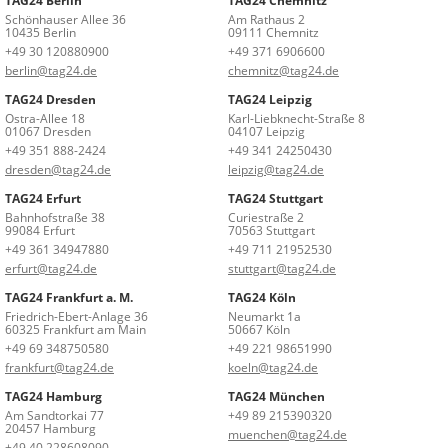
TAG24 Berlin
TAG24 Chemnitz
Schönhauser Allee 36
Am Rathaus 2
10435 Berlin
09111 Chemnitz
+49 30 120880900
+49 371 6906600
berlin@tag24.de
chemnitz@tag24.de
TAG24 Dresden
TAG24 Leipzig
Ostra-Allee 18
Karl-Liebknecht-Straße 8
01067 Dresden
04107 Leipzig
+49 351 888-2424
+49 341 24250430
dresden@tag24.de
leipzig@tag24.de
TAG24 Erfurt
TAG24 Stuttgart
Bahnhofstraße 38
Curiestraße 2
99084 Erfurt
70563 Stuttgart
+49 361 34947880
+49 711 21952530
erfurt@tag24.de
stuttgart@tag24.de
TAG24 Frankfurt a. M.
TAG24 Köln
Friedrich-Ebert-Anlage 36
Neumarkt 1a
60325 Frankfurt am Main
50667 Köln
+49 69 348750580
+49 221 98651990
frankfurt@tag24.de
koeln@tag24.de
TAG24 Hamburg
TAG24 München
Am Sandtorkai 77
+49 89 215390320
20457 Hamburg
muenchen@tag24.de
+49 40 228608090