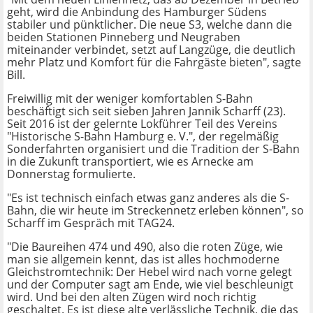
geht, wird die Anbindung des Hamburger Südens
stabiler und pünktlicher. Die neue S3, welche dann die
beiden Stationen Pinneberg und Neugraben
miteinander verbindet, setzt auf Langzüge, die deutlich
mehr Platz und Komfort für die Fahrgäste bieten", sagte
Bill.
Freiwillig mit der weniger komfortablen S-Bahn
beschäftigt sich seit sieben Jahren Jannik Scharff (23).
Seit 2016 ist der gelernte Lokführer Teil des Vereins
"Historische S-Bahn Hamburg e. V.", der regelmäßig
Sonderfahrten organisiert und die Tradition der S-Bahn
in die Zukunft transportiert, wie es
Arnecke am
Donnerstag formulierte.
"Es ist technisch einfach etwas ganz anderes als die S-
Bahn, die wir heute im Streckennetz erleben können", so
Scharff im Gespräch mit TAG24.
"Die Baureihen 474 und 490, also die roten Züge, wie
man sie allgemein kennt, das ist alles hochmoderne
Gleichstromtechnik: Der Hebel wird nach vorne gelegt
und der Computer sagt am Ende, wie viel beschleunigt
wird. Und bei den alten Zügen wird noch richtig
geschaltet. Es ist diese alte verlässliche Technik, die das