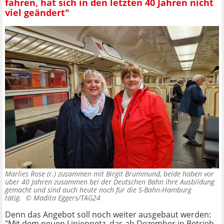
fahren, hat sich in den letzten 40 Jahren nicht
viel geändert"
Marlies Rose (r.) zusammen mit Birgit Brummund, beide haben vor
über 40 Jahren zusammen bei der Deutschen Bahn ihre Ausbildung
gemacht und sind auch heute noch für die S-Bahn-Hamburg
tätig. ©
Madita Eggers/TAG24
Denn das Angebot soll noch weiter ausgebaut werden:
"Mit dem neuen Liniennetz, das ab Dezember in Betrieb