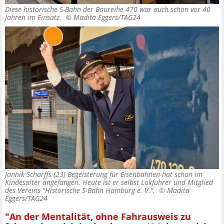
Diese historische S-Bahn der Baureihe 470 war auch schon vor 40
Jahren im Einsatz. ©
Madita Eggers/TAG24
Jannik Scharffs (23) Begeisterung für Eisenbahnen hat schon im
Kindesalter angefangen. Heute ist er selbst Lokführer und Mitglied
des Vereins "Historische S-Bahn Hamburg e. V.". ©
Madita
Eggers/TAG24
"An der Mentalität, ohne Fahrausweis zu