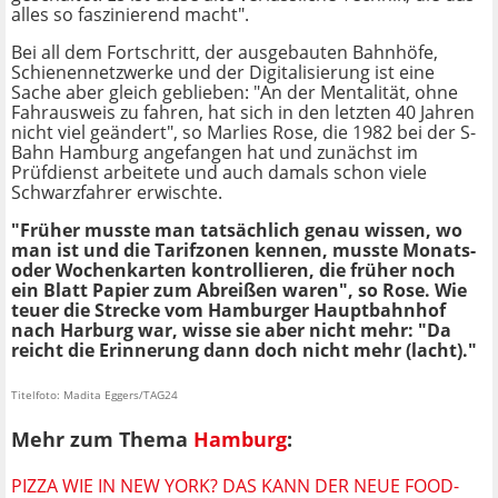
alles so faszinierend macht".
Bei all dem Fortschritt, der ausgebauten Bahnhöfe,
Schienennetzwerke und der Digitalisierung ist eine
Sache aber gleich geblieben: "An der Mentalität, ohne
Fahrausweis zu fahren, hat sich in den letzten 40 Jahren
nicht viel geändert", so Marlies Rose, die 1982 bei der S-
Bahn Hamburg angefangen hat und zunächst im
Prüfdienst arbeitete und auch damals schon viele
Schwarzfahrer erwischte.
"Früher musste man tatsächlich genau wissen, wo
man ist und die Tarifzonen kennen, musste Monats-
oder Wochenkarten kontrollieren, die früher noch
ein Blatt Papier zum Abreißen waren", so Rose. Wie
teuer die Strecke vom Hamburger Hauptbahnhof
nach Harburg war, wisse sie aber nicht mehr: "Da
reicht die Erinnerung dann doch nicht mehr (lacht)."
Titelfoto: Madita Eggers/TAG24
Mehr zum Thema
Hamburg
:
PIZZA WIE IN NEW YORK? DAS KANN DER NEUE FOOD-