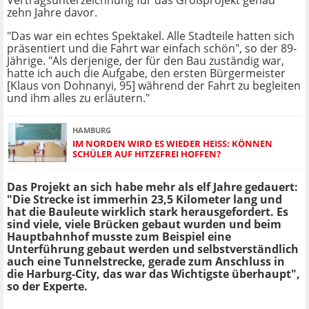
Vertragsunterzeichnung für das Großprojekt genau
zehn Jahre davor.
"Das war ein echtes Spektakel. Alle Stadteile hatten sich
präsentiert und die Fahrt war einfach schön", so der 89-
Jährige. "Als derjenige, der
für den Bau zuständig war,
hatte ich auch die Aufgabe, den ersten Bürgermeister
[
Klaus von Dohnanyi, 95]
während der Fahrt zu begleiten
und ihm alles zu erläutern."
HAMBURG
IM NORDEN WIRD ES WIEDER HEISS: KÖNNEN S
CHÜLER AUF HITZEFREI HOFFEN?
Das Projekt an sich habe mehr als elf Jahre gedauert:
"Die Strecke ist immerhin 23,5 Kilometer lang und
hat die Bauleute wirklich stark herausgefordert. Es
sind viele, viele Brücken gebaut wurden und beim
Hauptbahnhof musste zum Beispiel eine
Unterführung gebaut werden und selbstverständlich
auch eine Tunnelstrecke, gerade zum Anschluss in
die Harburg-City, das war das Wichtigste überhaupt",
so der Experte.