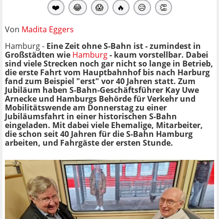
❤️
😂
😱
🔥
😥
👏
Von
Madita Eggers
Hamburg -
Eine Zeit ohne S-Bahn ist - zumindest in
Großstädten wie
Hamburg
- kaum vorstellbar. Dabei
sind viele Strecken noch gar nicht so lange in Betrieb,
die erste Fahrt vom Hauptbahnhof bis nach Harburg
fand zum Beispiel "erst" vor 40 Jahren statt.
Zum
Jubiläum haben S-Bahn-Geschäftsführer Kay Uwe
Arnecke und Hamburgs Behörde für Verkehr und
Mobilitätswende am Donnerstag zu einer
Jubiläumsfahrt in einer historischen S-Bahn
eingeladen. Mit dabei viele Ehemalige, Mitarbeiter,
die schon seit 40 Jahren für die S-Bahn Hamburg
arbeiten, und Fahrgäste der ersten Stunde.