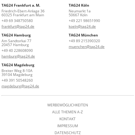
TAG24 Frankfurt a. M.
TAG24 Köln
Friedrich-Ebert-Anlage 36
Neumarkt 1a
60325 Frankfurt am Main
50667 Köln
+49 69 348750580
+49 221 98651990
frankfurt@tag24.de
koeln@tag24.de
TAG24 Hamburg
TAG24 München
Am Sandtorkai 77
+49 89 215390320
20457 Hamburg
muenchen@tag24.de
+49 40 228608090
hamburg@tag24.de
TAG24 Magdeburg
Breiter Weg 8-10A
39104 Magdeburg
+49 391 50548260
magdeburg@tag24.de
WERBEMÖGLICHKEITEN
ALLE THEMEN A-Z
KONTAKT
IMPRESSUM
DATENSCHUTZ