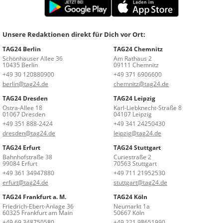
Unsere Redaktionen direkt für Dich vor Ort:
TAG24 Berlin
TAG24 Chemnitz
Schönhauser Allee 36
Am Rathaus 2
10435 Berlin
09111 Chemnitz
+49 30 120880900
+49 371 6906600
berlin@tag24.de
chemnitz@tag24.de
TAG24 Dresden
TAG24 Leipzig
Ostra-Allee 18
Karl-Liebknecht-Straße 8
01067 Dresden
04107 Leipzig
+49 351 888-2424
+49 341 24250430
dresden@tag24.de
leipzig@tag24.de
TAG24 Erfurt
TAG24 Stuttgart
Bahnhofstraße 38
Curiestraße 2
99084 Erfurt
70563 Stuttgart
+49 361 34947880
+49 711 21952530
erfurt@tag24.de
stuttgart@tag24.de
TAG24 Frankfurt a. M.
TAG24 Köln
Friedrich-Ebert-Anlage 36
Neumarkt 1a
60325 Frankfurt am Main
50667 Köln
+49 69 348750580
+49 221 98651990