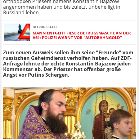
orthodoxen Priesers namens Konstantin Bajazow
angenommen haben und bis zuletzt unbehelligt in
Russland leben.
BETRUGSFÄLLE
MANN ENTGEHT FIESER BETRUGSMASCHE AN DER
A61: POLIZEI WARNT VOR "AUTOBAHNGOLD"
Zum neuen Ausweis sollen ihm seine "Freunde" vom
russischen Geheimdienst verholfen haben. Auf ZDF-
Anfrage lehnte der echte Konstantin Bajazow jeden
Kommentar ab. Der Priester hat offenbar große
Angst vor Putins Schergen.