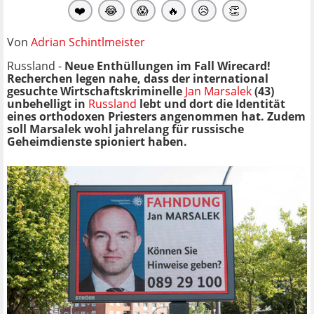
❤️
😂
😱
🔥
😥
👏
Von
Adrian Schintlmeister
Russland -
Neue Enthüllungen im Fall Wirecard!
Recherchen legen nahe, dass der international
gesuchte Wirtschaftskriminelle
Jan Marsalek
(43)
unbehelligt in
Russland
lebt und dort die Identität
eines orthodoxen Priesters angenommen hat. Zudem
soll Marsalek wohl jahrelang für russische
Geheimdienste spioniert haben.