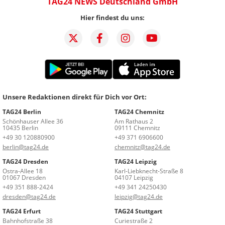
TAG24 NEWS Deutschland GmbH
Hier findest du uns:
Unsere Redaktionen direkt für Dich vor Ort:
TAG24 Berlin
TAG24 Chemnitz
Schönhauser Allee 36
Am Rathaus 2
10435 Berlin
09111 Chemnitz
+49 30 120880900
+49 371 6906600
berlin@tag24.de
chemnitz@tag24.de
TAG24 Dresden
TAG24 Leipzig
Ostra-Allee 18
Karl-Liebknecht-Straße 8
01067 Dresden
04107 Leipzig
+49 351 888-2424
+49 341 24250430
dresden@tag24.de
leipzig@tag24.de
TAG24 Erfurt
TAG24 Stuttgart
Bahnhofstraße 38
Curiestraße 2