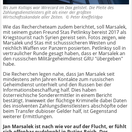
Bis zum Kollaps war Wirecard im Dax gelistet. Die Pleite des
Zahlungsdienstleisters gilt als einer der größten
Wirtschaftsskandale aller Zeiten. ©
Peter Kneffel/dpa
Wie das Rechercheteam zudem berichtet, soll Marsalek,
mit seinem guten Freund Stas Petlinksy bereist 2017 als
Kriegstourist nach Syrien gereist sein. Fotos zeigen, wie
Marsalek und Stas mit schusssicheren Westen und
reichlich Waffen vor Panzern posierten. Petlinksy soll in
vertraulicher Runde gesagt haben, dass er Marsalek an
den russischen Militärgeheimdienst GRU "übergeben"
habe.
Die Recherchen legen nahe, dass Jan Marsalek seit
mindestens zehn Jahren Kontakte zum russischen
Geheimdienst unterhielt und den Russen bei der
Informationsbeschaffung half. Dies haben
österreichische Sonderermittler in einem Bericht
bestätigt. Inwieweit der flüchtige Kriminelle dabei Daten
des insolventen Zahlungsdienstleisters abschöpfte oder
beim Transfer dubioser Gelder half, ist Gegenstand
weiterer Ermittlungen.
Jan Marsalek ist nach wie vor auf der Flucht, er fühlt
sich offenbar pudelwohl in Putins Reich. Der