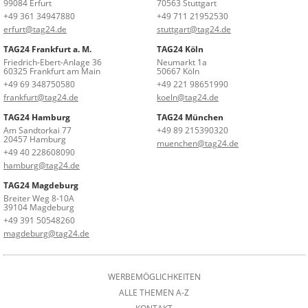
99084 Erfurt
70563 Stuttgart
+49 361 34947880
+49 711 21952530
erfurt@tag24.de
stuttgart@tag24.de
TAG24 Frankfurt a. M.
TAG24 Köln
Friedrich-Ebert-Anlage 36
Neumarkt 1a
60325 Frankfurt am Main
50667 Köln
+49 69 348750580
+49 221 98651990
frankfurt@tag24.de
koeln@tag24.de
TAG24 Hamburg
TAG24 München
Am Sandtorkai 77
+49 89 215390320
20457 Hamburg
muenchen@tag24.de
+49 40 228608090
hamburg@tag24.de
TAG24 Magdeburg
Breiter Weg 8-10A
39104 Magdeburg
+49 391 50548260
magdeburg@tag24.de
WERBEMÖGLICHKEITEN
ALLE THEMEN A-Z