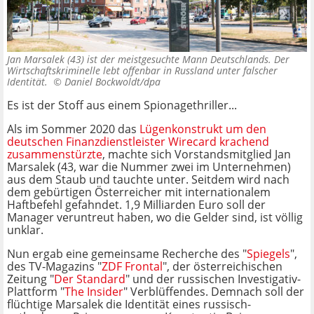
Jan Marsalek (43) ist der meistgesuchte Mann Deutschlands. Der
Wirtschaftskriminelle lebt offenbar in Russland unter falscher
Identität. ©
Daniel Bockwoldt/dpa
Es ist der Stoff aus einem Spionagethriller...
Als im Sommer 2020 das
Lügenkonstrukt um den
deutschen Finanzdienstleister Wirecard krachend
zusammen
stürzte
, machte sich Vorstandsmitglied Jan
Marsalek (43, war die Nummer zwei im Unternehmen)
aus dem Staub und tauchte unter. Seitdem wird nach
dem gebürtigen Österreicher mit internationalem
Haftbefehl gefahndet. 1,9 Milliarden Euro soll der
Manager veruntreut haben, wo die Gelder sind, ist völlig
unklar.
Nun ergab eine gemeinsame Recherche des "
Spiegels
",
des TV-Magazins "
ZDF Frontal
", der österreichischen
Zeitung "
Der Standard
" und der russischen Investigativ-
Plattform "
The Insider
" Verblüffendes. Demnach soll der
flüchtige Marsalek die Identität eines russisch-