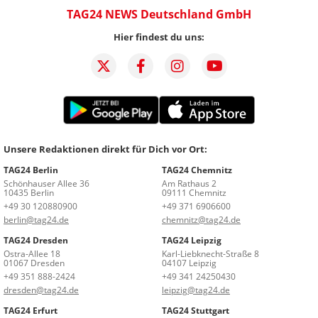
TAG24 NEWS Deutschland GmbH
Hier findest du uns:
Unsere Redaktionen direkt für Dich vor Ort:
TAG24 Berlin
TAG24 Chemnitz
Schönhauser Allee 36
Am Rathaus 2
10435 Berlin
09111 Chemnitz
+49 30 120880900
+49 371 6906600
berlin@tag24.de
chemnitz@tag24.de
TAG24 Dresden
TAG24 Leipzig
Ostra-Allee 18
Karl-Liebknecht-Straße 8
01067 Dresden
04107 Leipzig
+49 351 888-2424
+49 341 24250430
dresden@tag24.de
leipzig@tag24.de
TAG24 Erfurt
TAG24 Stuttgart