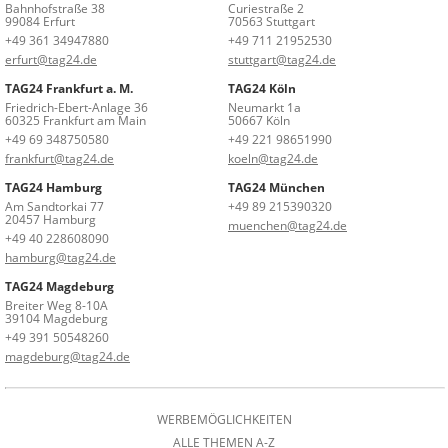
Bahnhofstraße 38
Curiestraße 2
99084 Erfurt
70563 Stuttgart
+49 361 34947880
+49 711 21952530
erfurt@tag24.de
stuttgart@tag24.de
TAG24 Frankfurt a. M.
TAG24 Köln
Friedrich-Ebert-Anlage 36
Neumarkt 1a
60325 Frankfurt am Main
50667 Köln
+49 69 348750580
+49 221 98651990
frankfurt@tag24.de
koeln@tag24.de
TAG24 Hamburg
TAG24 München
Am Sandtorkai 77
+49 89 215390320
20457 Hamburg
muenchen@tag24.de
+49 40 228608090
hamburg@tag24.de
TAG24 Magdeburg
Breiter Weg 8-10A
39104 Magdeburg
+49 391 50548260
magdeburg@tag24.de
WERBEMÖGLICHKEITEN
ALLE THEMEN A-Z