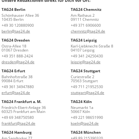
Unsere Redaktionen direkt für Dich vor Ort:
TAG24 Berlin
TAG24 Chemnitz
Schönhauser Allee 36
Am Rathaus 2
10435 Berlin
09111 Chemnitz
+49 30 120880900
+49 371 6906600
berlin@tag24.de
chemnitz@tag24.de
TAG24 Dresden
TAG24 Leipzig
Ostra-Allee 18
Karl-Liebknecht-Straße 8
01067 Dresden
04107 Leipzig
+49 351 888-2424
+49 341 24250430
dresden@tag24.de
leipzig@tag24.de
TAG24 Erfurt
TAG24 Stuttgart
Bahnhofstraße 38
Curiestraße 2
99084 Erfurt
70563 Stuttgart
+49 361 34947880
+49 711 21952530
erfurt@tag24.de
stuttgart@tag24.de
TAG24 Frankfurt a. M.
TAG24 Köln
Friedrich-Ebert-Anlage 36
Neumarkt 1a
60325 Frankfurt am Main
50667 Köln
+49 69 348750580
+49 221 98651990
frankfurt@tag24.de
koeln@tag24.de
TAG24 Hamburg
TAG24 München
Am Sandtorkai 77
+49 89 215390320