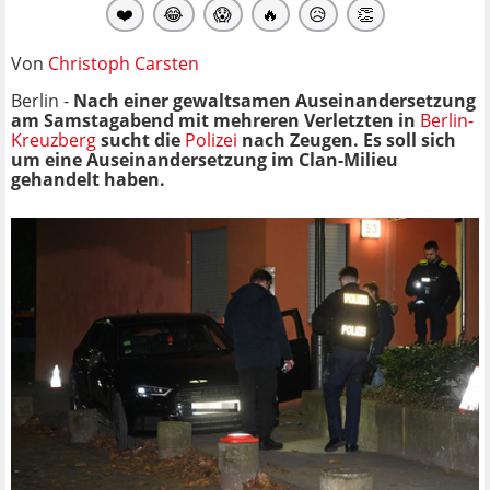
❤️
😂
😱
🔥
😥
👏
Von
Christoph Carsten
Berlin -
Nach einer gewaltsamen Auseinandersetzung
am Samstagabend mit mehreren Verletzten in
Berlin-
Kreuzberg
sucht die
Polizei
nach Zeugen. Es soll sich
um eine Auseinandersetzung im Clan-Milieu
gehandelt haben.