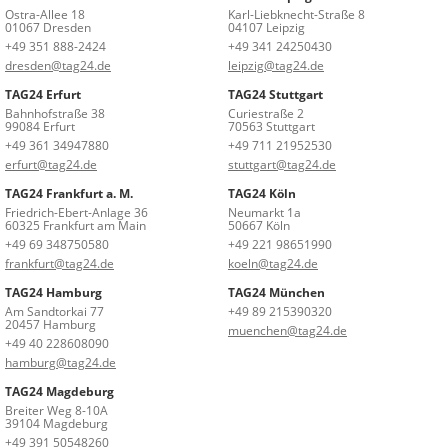
Ostra-Allee 18
Karl-Liebknecht-Straße 8
01067 Dresden
04107 Leipzig
+49 351 888-2424
+49 341 24250430
dresden@tag24.de
leipzig@tag24.de
TAG24 Erfurt
TAG24 Stuttgart
Bahnhofstraße 38
Curiestraße 2
99084 Erfurt
70563 Stuttgart
+49 361 34947880
+49 711 21952530
erfurt@tag24.de
stuttgart@tag24.de
TAG24 Frankfurt a. M.
TAG24 Köln
Friedrich-Ebert-Anlage 36
Neumarkt 1a
60325 Frankfurt am Main
50667 Köln
+49 69 348750580
+49 221 98651990
frankfurt@tag24.de
koeln@tag24.de
TAG24 Hamburg
TAG24 München
Am Sandtorkai 77
+49 89 215390320
20457 Hamburg
muenchen@tag24.de
+49 40 228608090
hamburg@tag24.de
TAG24 Magdeburg
Breiter Weg 8-10A
39104 Magdeburg
+49 391 50548260