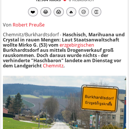
❤️
😂
😱
🔥
😥
👏
Von
Robert Preuße
Chemnitz/Burkhardtsdorf -
Haschisch, Marihuana und
Crystal in rauen Mengen: Laut Staatsanwaltschaft
wollte Mirko G. (53) vom
erzgebirgischen
Burkhardtsdorf aus mittels Drogenverkauf groß
rauskommen. Doch daraus wurde nichts - der
verhinderte "Haschbaron" landete am Dienstag vor
dem Landgericht
Chemnitz
.