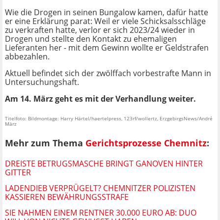
Wie die Drogen in seinen Bungalow kamen, dafür hatte
er eine Erklärung parat: Weil er viele Schicksalsschläge
zu verkraften hatte, verlor er sich 2023/24 wieder in
Drogen und stellte den Kontakt zu ehemaligen
Lieferanten her - mit dem Gewinn wollte er Geldstrafen
abbezahlen.
Aktuell befindet sich der zwölffach vorbestrafte Mann in
Untersuchungshaft.
Am 14. März geht es mit der Verhandlung weiter.
Titelfoto: Bildmontage: Harry Härtel/haertelpress, 123rf/wollertz, ErzgebirgsNews/André
März
Mehr zum Thema
Gerichtsprozesse Chemnitz
:
DREISTE BETRUGSMASCHE BRINGT GANOVEN HINTER
GITTER
LADENDIEB VERPRÜGELT? CHEMNITZER POLIZISTEN
KASSIEREN BEWÄHRUNGSSTRAFE
SIE NAHMEN EINEM RENTNER 30.000 EURO AB: DUO