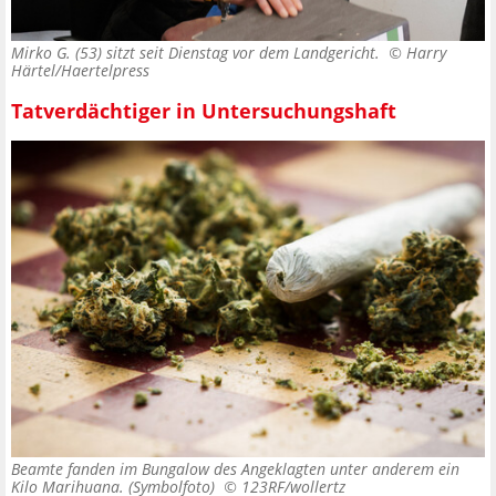
Mirko G. (53) sitzt seit Dienstag vor dem Landgericht. ©
Harry
Härtel/Haertelpress
Tatverdächtiger in Untersuchungshaft
Beamte fanden im Bungalow des Angeklagten unter anderem ein
Kilo Marihuana. (Symbolfoto) ©
123RF/wollertz