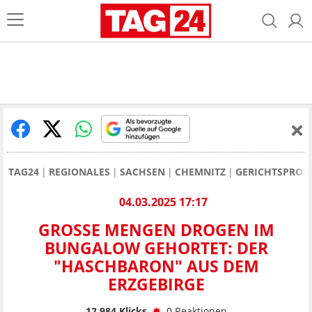
TAG24
REGIONALES
SACHSEN
CHEMNITZ
GERICHTSPROZ
04.03.2025 17:17
GROSSE MENGEN DROGEN IM B
UNGALOW GEHORTET: DER "
HASCHBARON" AUS DEM E
RZGEBIRGE
12.984
Klicks
0
Reaktionen