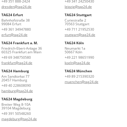
+49 351 888-2424
+49 341 24250430
dresden@tag24.de
leipzig@tag24.de
TAG24 Erfurt
TAG24 Stuttgart
Bahnhofstraße 38
Curiestraße 2
99084 Erfurt
70563 Stuttgart
+49 361 34947880
+49 711 21952530
erfurt@tag24.de
stuttgart@tag24.de
TAG24 Frankfurt a. M.
TAG24 Köln
Friedrich-Ebert-Anlage 36
Neumarkt 1a
60325 Frankfurt am Main
50667 Köln
+49 69 348750580
+49 221 98651990
frankfurt@tag24.de
koeln@tag24.de
TAG24 Hamburg
TAG24 München
Am Sandtorkai 77
+49 89 215390320
20457 Hamburg
muenchen@tag24.de
+49 40 228608090
hamburg@tag24.de
TAG24 Magdeburg
Breiter Weg 8-10A
39104 Magdeburg
+49 391 50548260
magdeburg@tag24.de