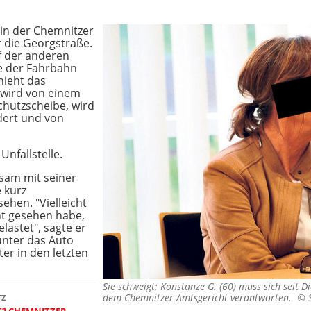
in der Chemnitzer
er die Georgstraße.
uf der anderen
te der Fahrbahn
hieht das
e wird von einem
schutzscheibe, wird
dert und von
Unfallstelle.
nsam mit seiner
 kurz
ehen. "Vielleicht
cht gesehen habe,
lastet", sagte er
 unter das Auto
er in den letzten
Sie schweigt: Konstanze G. (60) muss sich seit 
dem Chemnitzer Amtsgericht verantworten. ©
TZ
T? CHEMNITZER