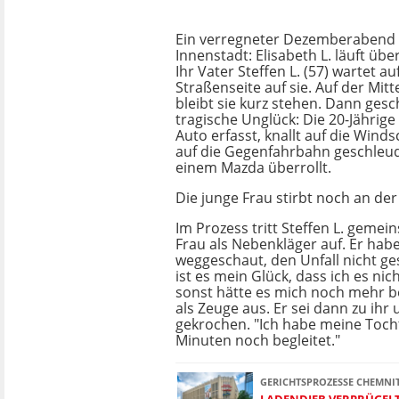
Ein verregneter Dezemberabend 
Innenstadt: Elisabeth L. läuft üb
Ihr Vater Steffen L. (57) wartet a
Straßenseite auf sie. Auf der Mit
bleibt sie kurz stehen. Dann gesc
tragische Unglück: Die 20-Jährig
Auto erfasst, knallt auf die Wind
auf die Gegenfahrbahn geschleu
einem Mazda überrollt.
Die junge Frau stirbt noch an der 
Im Prozess tritt Steffen L. gemei
Frau als Nebenkläger auf. Er habe
weggeschaut, den Unfall nicht ges
ist es mein Glück, dass ich es ni
sonst hätte es mich noch mehr be
als Zeuge aus. Er sei dann zu ihr
gekrochen. "Ich habe meine Tocht
Minuten noch begleitet."
GERICHTSPROZESSE CHEMNI
LADENDIEB VERPRÜGEL