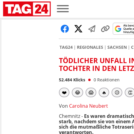
TAG24
REGIONALES
SACHSEN
C
TÖDLICHER UNFALL I
TOCHTER IN DEN LET
52.484
Klicks
0
Reaktionen
❤️
😂
😱
🔥
😥
👏
Von
Carolina Neubert
Chemnitz -
Es waren dramatische
starb, nachdem sie von einem A
sich die mutmaßliche Totraseri
verantworten.