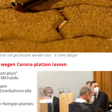
stole soll geschossen worden sein. ©
Silvio Bürger
s wegen Corona platzen lassen
stration"
Michalski.
beim
 Eisenbahnstraße
h Notoperationen.