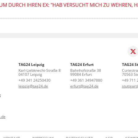
IUM DURCH IHREN EX: "HAB VERSUCHT MICH ZU WEHREN, H
TAG24 Leipzig
TAG24 Erfurt
TAG24 St
Karl-Liebknecht-Straße 8
Bahnhofstraße 38
Curiestr
04107 Leipzig
99084 Erfurt
70563 Stu
+49 341 24250430
+49 361 34947880
+49 711 
leipzig@tag24.de
erfurt@tag24.de
stuttgar
g
.de