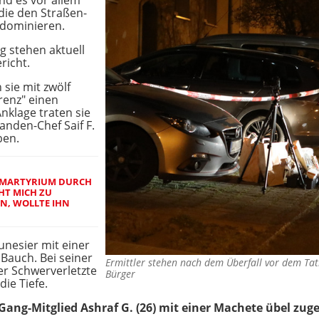
nd es vor allem
die den Straßen-
 dominieren.
g stehen aktuell
richt.
 sie mit zwölf
enz" einen
nklage traten sie
anden-Chef Saif F.
ben.
T MARTYRIUM DURCH
HT MICH ZU
N, WOLLTE IHN
unesier mit einer
 Bauch. Bei seiner
Ermittler stehen nach dem Überfall vor dem Ta
er Schwerverletzte
Bürger
ie Tiefe.
n Gang-Mitglied Ashraf G. (26) mit einer Machete übel zug