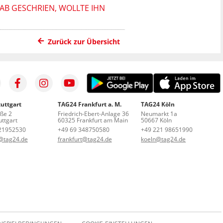
AB GESCHRIEN, WOLLTE IHN
Zurück zur Übersicht
uttgart
TAG24 Frankfurt a. M.
TAG24 Köln
aße 2
Friedrich-Ebert-Anlage 36
Neumarkt 1a
ttgart
60325 Frankfurt am Main
50667 Köln
21952530
+49 69 348750580
+49 221 98651990
t@tag24.de
frankfurt@tag24.de
koeln@tag24.de