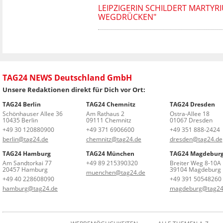
LEIPZIGERIN SCHILDERT MARTYR
WEGDRÜCKEN"
TAG24 NEWS Deutschland GmbH
Unsere Redaktionen direkt für Dich vor Ort:
TAG24 Berlin
TAG24 Chemnitz
TAG24 Dresden
Schönhauser Allee 36
Am Rathaus 2
Ostra-Allee 18
10435 Berlin
09111 Chemnitz
01067 Dresden
+49 30 120880900
+49 371 6906600
+49 351 888-2424
berlin@tag24.de
chemnitz@tag24.de
dresden@tag24.de
TAG24 Hamburg
TAG24 München
TAG24 Magdebur
Am Sandtorkai 77
+49 89 215390320
Breiter Weg 8-10A
20457 Hamburg
39104 Magdeburg
muenchen@tag24.de
+49 40 228608090
+49 391 50548260
hamburg@tag24.de
magdeburg@tag24