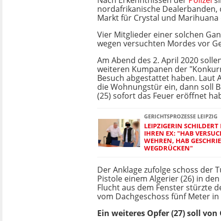
Nach Erkenntnissen der
Polizei
si
nordafrikanische Dealerbanden, 
Markt für Crystal und Marihuana
Vier Mitglieder einer solchen Gan
wegen versuchten Mordes vor Ge
Am Abend des 2. April 2020 sollen
weiteren Kumpanen der "Konkurr
Besuch abgestattet haben. Laut A
die Wohnungstür ein, dann soll B
(25) sofort das Feuer eröffnet ha
GERICHTSPROZESSE LEIPZIG
LEIPZIGERIN SCHILDER
IHREN EX: "HAB VERSUC
WEHREN, HAB GESCHRIE
WEGDRÜCKEN"
Der Anklage zufolge schoss der T
Pistole einem Algerier (26) in den
Flucht aus dem Fenster stürzte d
vom Dachgeschoss fünf Meter in d
Ein weiteres Opfer (27) soll vo