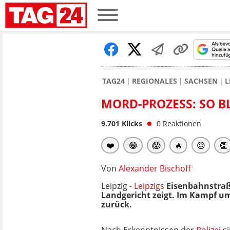
TAG24
REGIONALES
SACHSEN
L
MORD-PROZESS: SO BL
9.701
Klicks
0
Reaktionen
❤️
😂
😱
🔥
😥
👏
Von
Alexander Bischoff
Leipzig -
Leipzigs
Eisenbahnstraße
Landgericht zeigt. Im Kampf um
zurück.