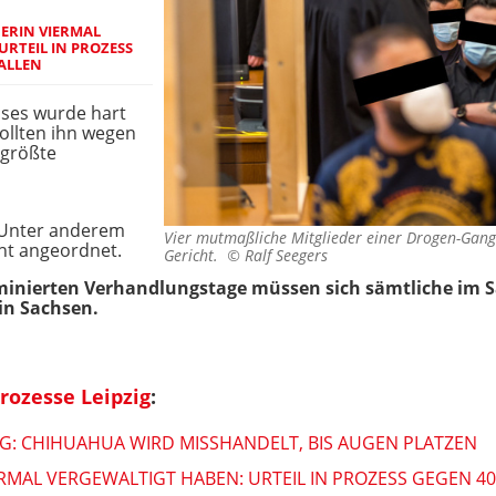
NERIN VIERMAL
URTEIL IN PROZESS
FALLEN
ses wurde hart
ollten ihn wegen
 größte
 Unter anderem
Vier mutmaßliche Mitglieder einer Drogen-Gan
ht angeordnet.
Gericht. ©
Ralf Seegers
minierten Verhandlungstage müssen sich sämtliche im S
in Sachsen.
rozesse Leipzig
:
ZIG: CHIHUAHUA WIRD MISSHANDELT, BIS AUGEN PLATZEN
IERMAL VERGEWALTIGT HABEN: URTEIL IN PROZESS GEGEN 4