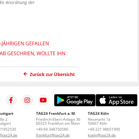
 die Anordnung der
0-JÄHRIGEN GEFALLEN
AB GESCHRIEN, WOLLTE IHN
Zurück zur Übersicht
uttgart
TAG24 Frankfurt a. M.
TAG24 Köln
aße 2
Friedrich-Ebert-Anlage 36
Neumarkt 1a
ttgart
60325 Frankfurt am Main
50667 Köln
21952530
+49 69 348750580
+49 221 98651990
t@tag24.de
frankfurt@tag24.de
koeln@tag24.de