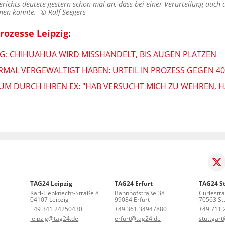
erichts deutete gestern schon mal an, dass bei einer Verurteilung auch
mmen könnte. ©
Ralf Seegers
rozesse Leipzig
:
ZIG: CHIHUAHUA WIRD MISSHANDELT, BIS AUGEN PLATZEN
IERMAL VERGEWALTIGT HABEN: URTEIL IN PROZESS GEGEN 4
IUM DURCH IHREN EX: "HAB VERSUCHT MICH ZU WEHREN, H
TAG24 Leipzig
TAG24 Erfurt
TAG24 St
Karl-Liebknecht-Straße 8
Bahnhofstraße 38
Curiestr
04107 Leipzig
99084 Erfurt
70563 Stu
+49 341 24250430
+49 361 34947880
+49 711 
leipzig@tag24.de
erfurt@tag24.de
stuttgar