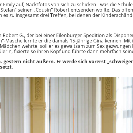
 Emily auf, Nacktfotos von sich zu schicken - was die Schül
„Stefan“ seinen „Cousin“ Robert entsenden wollte. Das offen
m es zu insgesamt drei Treffen, bei denen der Kinderschän
Robert G., der bei einer Eilenburger Spedition als Disponen
n“-Masche lernte er die damals 15-jährige Gina kennen. Mit 
ädchen wehrte, soll er es gewaltsam zum Sex gezwungen hab
lerin, fixierte so ihren Kopf und führte dann mehrfach sei
G. gestern nicht äußern. Er werde sich vorerst „schweigen
setzt.