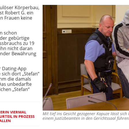
ulöser Körperbau,
ist Robert G. ein
n Frauen keine
en schon
 der gebürtige
ssbrauchs zu 19
 ihn nicht daran
fender Bewährung
er Dating-App
 sich dort „Stefan“
 ihm die damals
 Das unbedarfte
chen „Stefan“
NERIN VIERMAL
Mit tief ins Gesicht gezogener Kapuze lässt sich
URTEIL IN PROZESS
einem Justizbeamten in den Gerichtssaal führ
FALLEN