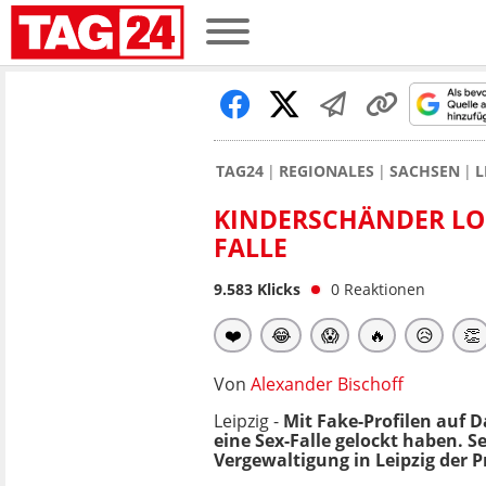
TAG24
REGIONALES
SACHSEN
L
KINDERSCHÄNDER LOC
FALLE
9.583
Klicks
0
Reaktionen
❤️
😂
😱
🔥
😥
👏
Von
Alexander Bischoff
Leipzig -
Mit Fake-Profilen auf 
eine Sex-Falle gelockt haben. 
Vergewaltigung in Leipzig der