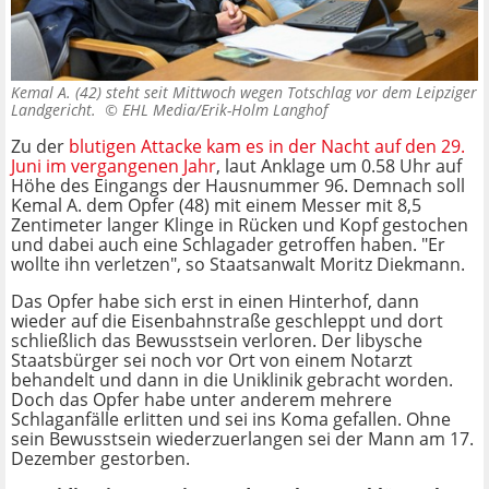
Kemal A. (42) steht seit Mittwoch wegen Totschlag vor dem Leipziger
Landgericht. ©
EHL Media/Erik-Holm Langhof
Zu der
blutigen Attacke kam es in der Nacht auf den 29.
Juni im vergangenen Jahr
, laut Anklage um 0.58 Uhr auf
Höhe des Eingangs der Hausnummer 96. Demnach soll
Kemal A. dem Opfer (48) mit einem Messer mit 8,5
Zentimeter langer Klinge in Rücken und Kopf gestochen
und dabei auch eine Schlagader getroffen haben. "Er
wollte ihn verletzen", so Staatsanwalt Moritz Diekmann.
Das Opfer habe sich erst in einen Hinterhof, dann
wieder auf die Eisenbahnstraße geschleppt und dort
schließlich das Bewusstsein verloren. Der libysche
Staatsbürger sei noch vor Ort von einem Notarzt
behandelt und dann in die Uniklinik gebracht worden.
Doch das Opfer habe unter anderem mehrere
Schlaganfälle erlitten und sei ins Koma gefallen. Ohne
sein Bewusstsein wiederzuerlangen sei der Mann am 17.
Dezember gestorben.