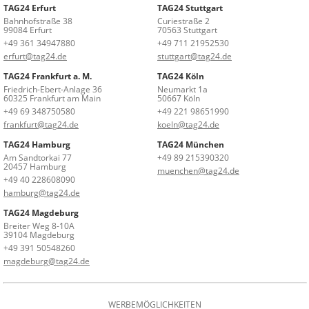
TAG24 Erfurt
TAG24 Stuttgart
Bahnhofstraße 38
Curiestraße 2
99084 Erfurt
70563 Stuttgart
+49 361 34947880
+49 711 21952530
erfurt@tag24.de
stuttgart@tag24.de
TAG24 Frankfurt a. M.
TAG24 Köln
Friedrich-Ebert-Anlage 36
Neumarkt 1a
60325 Frankfurt am Main
50667 Köln
+49 69 348750580
+49 221 98651990
frankfurt@tag24.de
koeln@tag24.de
TAG24 Hamburg
TAG24 München
Am Sandtorkai 77
+49 89 215390320
20457 Hamburg
muenchen@tag24.de
+49 40 228608090
hamburg@tag24.de
TAG24 Magdeburg
Breiter Weg 8-10A
39104 Magdeburg
+49 391 50548260
magdeburg@tag24.de
WERBEMÖGLICHKEITEN