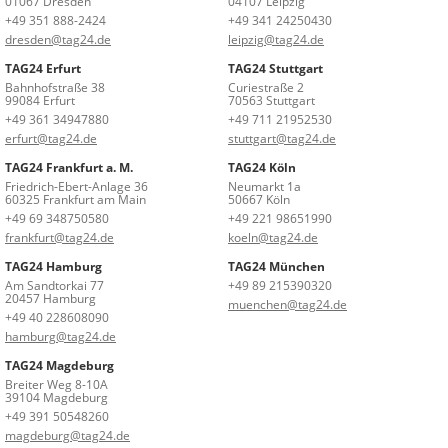
01067 Dresden
04107 Leipzig
+49 351 888-2424
+49 341 24250430
dresden@tag24.de
leipzig@tag24.de
TAG24 Erfurt
TAG24 Stuttgart
Bahnhofstraße 38
Curiestraße 2
99084 Erfurt
70563 Stuttgart
+49 361 34947880
+49 711 21952530
erfurt@tag24.de
stuttgart@tag24.de
TAG24 Frankfurt a. M.
TAG24 Köln
Friedrich-Ebert-Anlage 36
Neumarkt 1a
60325 Frankfurt am Main
50667 Köln
+49 69 348750580
+49 221 98651990
frankfurt@tag24.de
koeln@tag24.de
TAG24 Hamburg
TAG24 München
Am Sandtorkai 77
+49 89 215390320
20457 Hamburg
muenchen@tag24.de
+49 40 228608090
hamburg@tag24.de
TAG24 Magdeburg
Breiter Weg 8-10A
39104 Magdeburg
+49 391 50548260
magdeburg@tag24.de