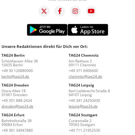
Unsere Redaktionen direkt für Dich vor Ort:
TAG24 Berlin
TAG24 Chemnitz
Schönhauser Allee 36
Am Rathaus 2
10435 Berlin
09111 Chemnitz
+49 30 120880900
+49 371 6906600
berlin@tag24.de
chemnitz@tag24.de
TAG24 Dresden
TAG24 Leipzig
Ostra-Allee 18
Karl-Liebknecht-Straße 8
01067 Dresden
04107 Leipzig
+49 351 888-2424
+49 341 24250430
dresden@tag24.de
leipzig@tag24.de
TAG24 Erfurt
TAG24 Stuttgart
Bahnhofstraße 38
Curiestraße 2
99084 Erfurt
70563 Stuttgart
+49 361 34947880
+49 711 21952530