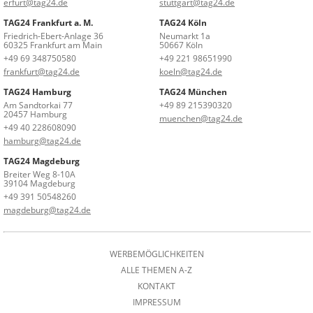
erfurt@tag24.de
stuttgart@tag24.de
TAG24 Frankfurt a. M.
TAG24 Köln
Friedrich-Ebert-Anlage 36
Neumarkt 1a
60325 Frankfurt am Main
50667 Köln
+49 69 348750580
+49 221 98651990
frankfurt@tag24.de
koeln@tag24.de
TAG24 Hamburg
TAG24 München
Am Sandtorkai 77
+49 89 215390320
20457 Hamburg
muenchen@tag24.de
+49 40 228608090
hamburg@tag24.de
TAG24 Magdeburg
Breiter Weg 8-10A
39104 Magdeburg
+49 391 50548260
magdeburg@tag24.de
WERBEMÖGLICHKEITEN
ALLE THEMEN A-Z
KONTAKT
IMPRESSUM