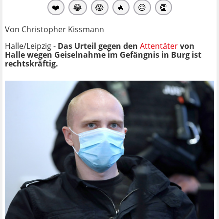
❤️
😂
😱
🔥
😥
👏
Von Christopher Kissmann
Halle/Leipzig -
Das Urteil gegen den
Attentäter
von
Halle wegen Geiselnahme im Gefängnis in Burg ist
rechtskräftig.