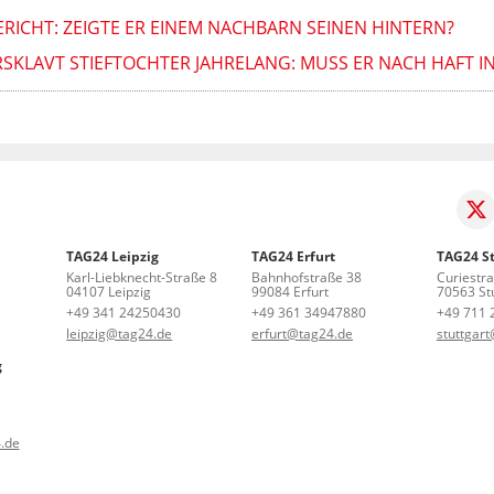
ERICHT: ZEIGTE ER EINEM NACHBARN SEINEN HINTERN?
SKLAVT STIEFTOCHTER JAHRELANG: MUSS ER NACH HAFT 
TAG24 Leipzig
TAG24 Erfurt
TAG24 St
Karl-Liebknecht-Straße 8
Bahnhofstraße 38
Curiestr
04107 Leipzig
99084 Erfurt
70563 Stu
+49 341 24250430
+49 361 34947880
+49 711 
leipzig@tag24.de
erfurt@tag24.de
stuttgar
g
.de