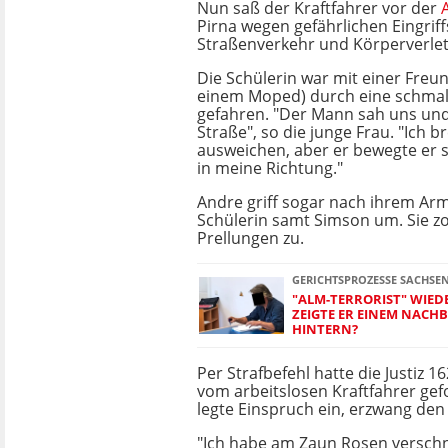
Nun saß der Kraftfahrer vor der
Pirna wegen gefährlichen Eingriff
Straßenverkehr und Körperverle
Die Schülerin war mit einer Freun
einem Moped) durch eine schmal
gefahren. "Der Mann sah uns und
Straße", so die junge Frau. "Ich b
ausweichen, aber er bewegte er 
in meine Richtung."
Andre griff sogar nach ihrem Arm,
Schülerin samt Simson um. Sie zo
Prellungen zu.
GERICHTSPROZESSE SACHSE
"ALM-TERRORIST" WIEDE
ZEIGTE ER EINEM NACH
HINTERN?
Per Strafbefehl hatte die Justiz 1
vom arbeitslosen Kraftfahrer gef
legte Einspruch ein, erzwang den
"Ich habe am Zaun Rosen verschn