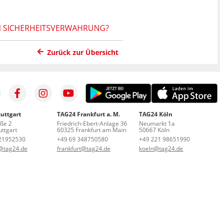
IN SICHERHEITSVERWAHRUNG?
Zurück zur Übersicht
uttgart
TAG24 Frankfurt a. M.
TAG24 Köln
aße 2
Friedrich-Ebert-Anlage 36
Neumarkt 1a
ttgart
60325 Frankfurt am Main
50667 Köln
21952530
+49 69 348750580
+49 221 98651990
t@tag24.de
frankfurt@tag24.de
koeln@tag24.de