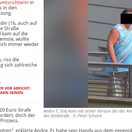
Amtsrichterin
in
s in den
tzung.
din (16, auch auf
e Straße
 kam auf die
remste, wollte
sich immer wieder
 riss die
g sich zahlreiche
N
R VOR GERICHT:
BARN SEINEN
620 Euro Strafe
Andre T. (54) kam mit seiner Version bei der Amt
ordert, doch der
die Geldstrafe. ©
Peter Schulze
 Prozess.
itten", erklärte Andre. Er habe sein Handy aus dem gegenü