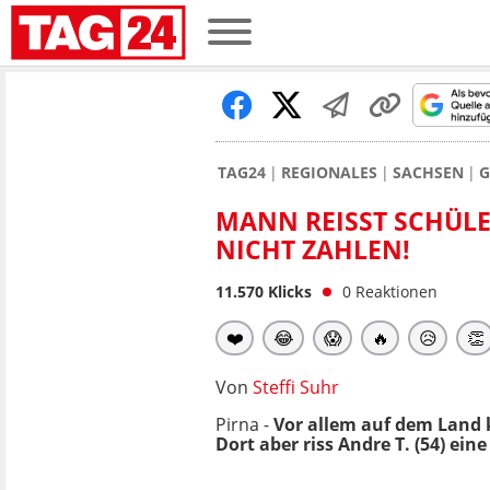
TAG24
REGIONALES
SACHSEN
G
MANN REISST SCHÜLER
ICHT ZAHLEN!
11.570
Klicks
0
Reaktionen
❤️
😂
😱
🔥
😥
👏
Von
Steffi Suhr
Pirna -
Vor allem auf dem Land 
Dort aber riss Andre T. (54) ei