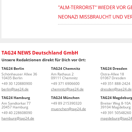
"ALM-TERRORIST" WIEDER VOR G
NEONAZI MISSBRAUCHT UND VER
TAG24 NEWS Deutschland GmbH
Unsere Redaktionen direkt für Dich vor Ort:
TAG24 Berlin
TAG24 Chemnitz
TAG24 Dresden
Schönhauser Allee 36
Am Rathaus 2
Ostra-Allee 18
10435 Berlin
09111 Chemnitz
01067 Dresden
+49 30 120880900
+49 371 6906600
+49 351 888-2424
berlin@tag24.de
chemnitz@tag24.de
dresden@tag24.de
TAG24 Hamburg
TAG24 München
TAG24 Magdebur
Am Sandtorkai 77
+49 89 215390320
Breiter Weg 8-10A
20457 Hamburg
39104 Magdeburg
muenchen@tag24.de
+49 40 228608090
+49 391 50548260
hamburg@tag24.de
magdeburg@tag24