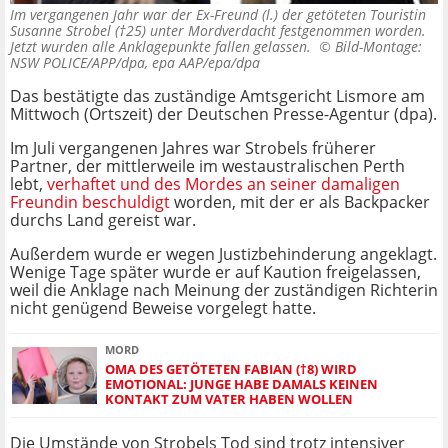
Im vergangenen Jahr war der Ex-Freund (l.) der getöteten Touristin
Susanne Strobel (†25) unter Mordverdacht festgenommen worden.
Jetzt wurden alle Anklagepunkte fallen gelassen. ©
Bild-Montage:
NSW POLICE/APP/dpa, epa AAP/epa/dpa
Das bestätigte das zuständige Amtsgericht Lismore am
Mittwoch (Ortszeit) der Deutschen Presse-Agentur (dpa).
Im Juli vergangenen Jahres war Strobels früherer
Partner, der mittlerweile im westaustralischen Perth
lebt,
verhaftet und des Mordes an seiner damaligen
Freundin beschuldigt
worden, mit der er als Backpacker
durchs Land gereist war.
Außerdem wurde er wegen Justizbehinderung angeklagt.
Wenige Tage später wurde er auf Kaution freigelassen,
weil die Anklage nach Meinung der zuständigen Richterin
nicht genügend Beweise vorgelegt hatte.
MORD
OMA DES GETÖTETEN FABIAN (†8) WIRD
EMOTIONAL: JUNGE HABE DAMALS KEINEN
KONTAKT ZUM VATER HABEN WOLLEN
Die Umstände von Strobels Tod sind trotz intensiver