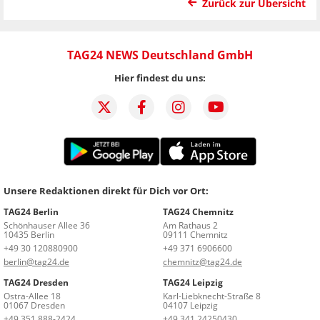
Zurück zur Übersicht
TAG24 NEWS Deutschland GmbH
Hier findest du uns:
Unsere Redaktionen direkt für Dich vor Ort:
TAG24 Berlin
TAG24 Chemnitz
Schönhauser Allee 36
Am Rathaus 2
10435 Berlin
09111 Chemnitz
+49 30 120880900
+49 371 6906600
berlin@tag24.de
chemnitz@tag24.de
TAG24 Dresden
TAG24 Leipzig
Ostra-Allee 18
Karl-Liebknecht-Straße 8
01067 Dresden
04107 Leipzig
+49 351 888-2424
+49 341 24250430