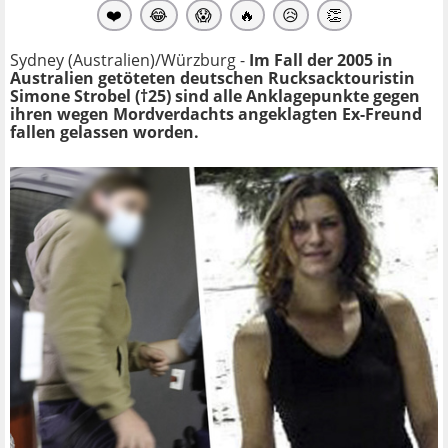
❤️
😂
😱
🔥
😥
👏
Sydney (Australien)/Würzburg -
Im Fall der 2005 in
Australien getöteten deutschen Rucksacktouristin
Simone Strobel (†25) sind alle Anklagepunkte gegen
ihren wegen Mordverdachts angeklagten Ex-Freund
fallen gelassen worden.