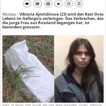
❤️
😂
😱
🔥
😥
👏
Moskau -
Viktoria Ajmitdinova (23) wird den Rest ihres
Lebens im Gefängnis verbringen. Das Verbrechen, das
die junge Frau aus Russland begangen hat, ist
besonders grausam.
links: In dieser Tüte wurde das tote Baby gefunden. rechts: Viktoria