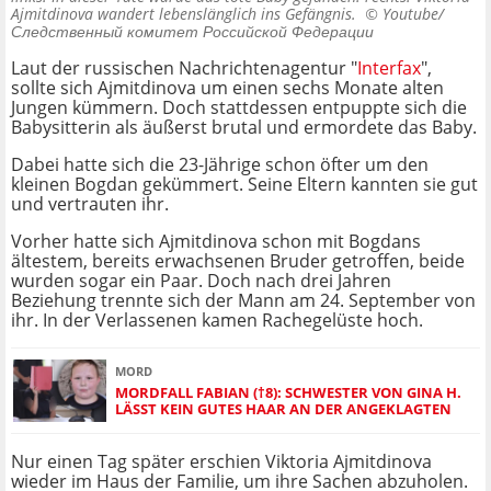
Ajmitdinova wandert lebenslänglich ins Gefängnis. ©
Youtube/
Следственный комитет Российской Федерации
Laut der russischen Nachrichtenagentur "
Interfax
",
sollte sich Ajmitdinova um einen sechs Monate alten
Jungen kümmern. Doch stattdessen entpuppte sich die
Babysitterin als äußerst brutal und ermordete das Baby.
Dabei hatte sich die 23-Jährige schon öfter um den
kleinen Bogdan gekümmert. Seine Eltern kannten sie gut
und vertrauten ihr.
Vorher hatte sich Ajmitdinova schon mit Bogdans
ältestem, bereits erwachsenen Bruder getroffen, beide
wurden sogar ein Paar. Doch nach drei Jahren
Beziehung trennte sich der Mann am 24. September von
ihr. In der Verlassenen kamen Rachegelüste hoch.
MORD
MORDFALL FABIAN (†8): SCHWESTER VON GINA H.
LÄSST KEIN GUTES HAAR AN DER ANGEKLAGTEN
Nur einen Tag später erschien Viktoria Ajmitdinova
wieder im Haus der Familie, um ihre Sachen abzuholen.