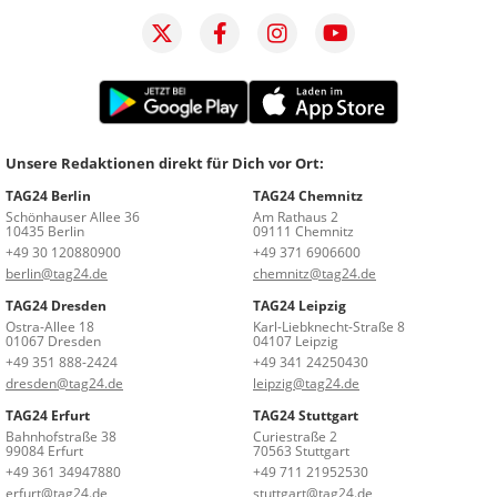
Unsere Redaktionen direkt für Dich vor Ort:
TAG24 Berlin
TAG24 Chemnitz
Schönhauser Allee 36
Am Rathaus 2
10435 Berlin
09111 Chemnitz
+49 30 120880900
+49 371 6906600
berlin@tag24.de
chemnitz@tag24.de
TAG24 Dresden
TAG24 Leipzig
Ostra-Allee 18
Karl-Liebknecht-Straße 8
01067 Dresden
04107 Leipzig
+49 351 888-2424
+49 341 24250430
dresden@tag24.de
leipzig@tag24.de
TAG24 Erfurt
TAG24 Stuttgart
Bahnhofstraße 38
Curiestraße 2
99084 Erfurt
70563 Stuttgart
+49 361 34947880
+49 711 21952530
erfurt@tag24.de
stuttgart@tag24.de