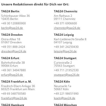
Unsere Redaktionen direkt für Dich vor Ort:
TAG24 Berlin
TAG24 Chemnitz
Schönhauser Allee 36
Am Rathaus 2
10435 Berlin
09111 Chemnitz
+49 30 120880900
+49 371 6906600
berlin@tag24.de
chemnitz@tag24.de
TAG24 Dresden
TAG24 Leipzig
Ostra-Allee 18
Karl-Liebknecht-Straße 8
01067 Dresden
04107 Leipzig
+49 351 888-2424
+49 341 24250430
dresden@tag24.de
leipzig@tag24.de
TAG24 Erfurt
TAG24 Stuttgart
Bahnhofstraße 38
Curiestraße 2
99084 Erfurt
70563 Stuttgart
+49 361 34947880
+49 711 21952530
erfurt@tag24.de
stuttgart@tag24.de
TAG24 Frankfurt a. M.
TAG24 Köln
Friedrich-Ebert-Anlage 36
Neumarkt 1a
60325 Frankfurt am Main
50667 Köln
+49 69 348750580
+49 221 98651990
frankfurt@tag24.de
koeln@tag24.de
TAG24 Hamburg
TAG24 München