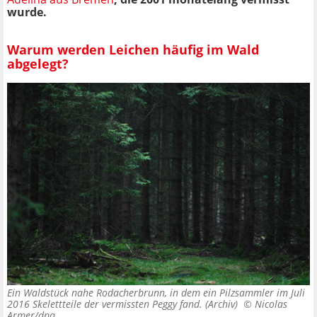
wurde.
Warum werden Leichen häufig im Wald
abgelegt?
Ein Waldstück nahe Rodacherbrunn, in dem ein Pilzsammler im Juli
2016 Skelettteile der vermissten Peggy fand. (Archiv) ©
Nicolas
Armer/dpa