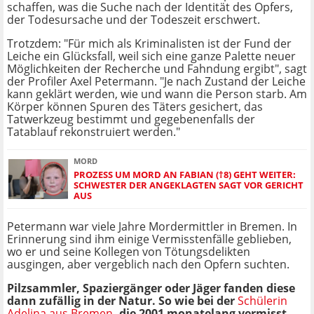
schaffen, was die Suche nach der Identität des Opfers,
der Todesursache und der Todeszeit erschwert.
Trotzdem: "Für mich als Kriminalisten ist der Fund der
Leiche ein Glücksfall, weil sich eine ganze Palette neuer
Möglichkeiten der Recherche und Fahndung ergibt", sagt
der Profiler Axel Petermann. "Je nach Zustand der Leiche
kann geklärt werden, wie und wann die Person starb. Am
Körper können Spuren des Täters gesichert, das
Tatwerkzeug bestimmt und gegebenenfalls der
Tatablauf rekonstruiert werden."
MORD
PROZESS UM MORD AN FABIAN (†8) GEHT WEITER:
SCHWESTER DER ANGEKLAGTEN SAGT VOR GERICHT
AUS
Petermann war viele Jahre Mordermittler in Bremen. In
Erinnerung sind ihm einige Vermisstenfälle geblieben,
wo er und seine Kollegen von Tötungsdelikten
ausgingen, aber vergeblich nach den Opfern suchten.
Pilzsammler, Spaziergänger oder Jäger fanden diese
dann zufällig in der Natur. So wie bei der
Schülerin
Adelina aus Bremen
, die 2001 monatelang vermisst