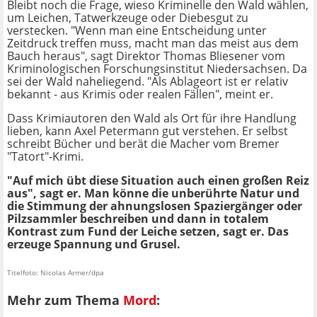
Bleibt noch die Frage, wieso Kriminelle den Wald wählen,
um Leichen, Tatwerkzeuge oder Diebesgut zu
verstecken. "Wenn man eine Entscheidung unter
Zeitdruck treffen muss, macht man das meist aus dem
Bauch heraus", sagt Direktor Thomas Bliesener vom
Kriminologischen Forschungsinstitut Niedersachsen. Da
sei der Wald naheliegend. "Als Ablageort ist er relativ
bekannt - aus Krimis oder realen Fällen", meint er.
Dass Krimiautoren den Wald als Ort für ihre Handlung
lieben, kann Axel Petermann gut verstehen. Er selbst
schreibt Bücher und berät die Macher vom Bremer
"Tatort"-Krimi.
"Auf mich übt diese Situation auch einen großen Reiz
aus", sagt er. Man könne die unberührte Natur und
die Stimmung der ahnungslosen Spaziergänger oder
Pilzsammler beschreiben und dann in totalem
Kontrast zum Fund der Leiche setzen, sagt er. Das
erzeuge Spannung und Grusel.
Titelfoto: Nicolas Armer/dpa
Mehr zum Thema
Mord
: