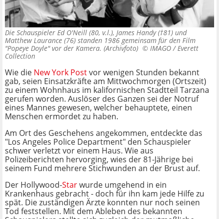
Die Schauspieler Ed O'Neill (80, v.l.), James Handy (†81) und
Matthew Laurance (76) standen 1986 gemeinsam für den Film
"Popeye Doyle" vor der Kamera. (Archivfoto) ©
IMAGO / Everett
Collection
Wie die
New York Post
vor wenigen Stunden bekannt
gab, seien Einsatzkräfte am Mittwochmorgen (Ortszeit)
zu einem Wohnhaus im kalifornischen Stadtteil Tarzana
gerufen worden. Auslöser des Ganzen sei der Notruf
eines Mannes gewesen, welcher behauptete, einen
Menschen ermordet zu haben.
Am Ort des Geschehens angekommen, entdeckte das
"Los Angeles Police Department" den Schauspieler
schwer verletzt vor einem Haus. Wie aus
Polizeiberichten hervorging, wies der 81-Jährige bei
seinem Fund mehrere Stichwunden an der Brust auf.
Der Hollywood-
Star
wurde umgehend in ein
Krankenhaus gebracht - doch für ihn kam jede Hilfe zu
spät. Die zuständigen Ärzte konnten nur noch seinen
Tod feststellen. Mit dem Ableben des bekannten