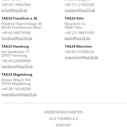
+49 361 34947880
+49 711 21952530
erfurt@tag24.de
stuttgart@tag24.de
TAG24 Frankfurt a. M.
TAG24 Köln
Friedrich-Ebert-Anlage 36
Neumarkt 1a
60325 Frankfurt am Main
50667 Köln
+49 69 348750580
+49 221 98651990
frankfurt@tag24.de
koeln@tag24.de
TAG24 Hamburg
TAG24 München
Am Sandtorkai 77
+49 89 215390320
20457 Hamburg
muenchen@tag24.de
+49 40 228608090
hamburg@tag24.de
TAG24 Magdeburg
Breiter Weg 8-10A
39104 Magdeburg
+49 391 50548260
magdeburg@tag24.de
WERBEMÖGLICHKEITEN
ALLE THEMEN A-Z
KONTAKT