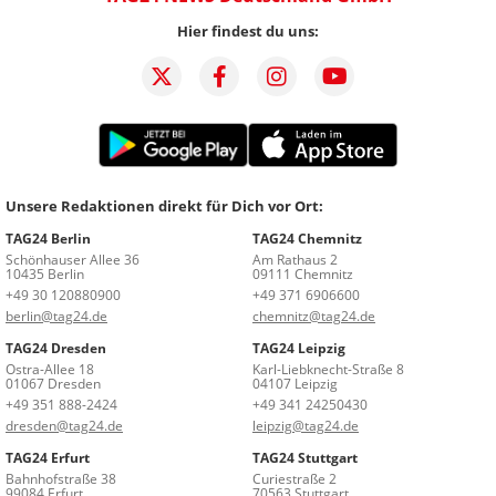
Hier findest du uns:
Unsere Redaktionen direkt für Dich vor Ort:
TAG24 Berlin
TAG24 Chemnitz
Schönhauser Allee 36
Am Rathaus 2
10435 Berlin
09111 Chemnitz
+49 30 120880900
+49 371 6906600
berlin@tag24.de
chemnitz@tag24.de
TAG24 Dresden
TAG24 Leipzig
Ostra-Allee 18
Karl-Liebknecht-Straße 8
01067 Dresden
04107 Leipzig
+49 351 888-2424
+49 341 24250430
dresden@tag24.de
leipzig@tag24.de
TAG24 Erfurt
TAG24 Stuttgart
Bahnhofstraße 38
Curiestraße 2
99084 Erfurt
70563 Stuttgart