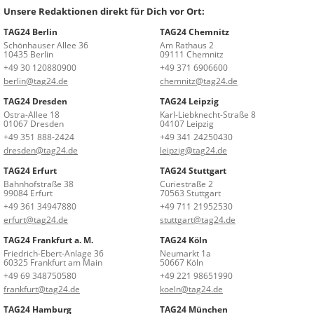
Unsere Redaktionen direkt für Dich vor Ort:
TAG24 Berlin
TAG24 Chemnitz
Schönhauser Allee 36
Am Rathaus 2
10435 Berlin
09111 Chemnitz
+49 30 120880900
+49 371 6906600
berlin@tag24.de
chemnitz@tag24.de
TAG24 Dresden
TAG24 Leipzig
Ostra-Allee 18
Karl-Liebknecht-Straße 8
01067 Dresden
04107 Leipzig
+49 351 888-2424
+49 341 24250430
dresden@tag24.de
leipzig@tag24.de
TAG24 Erfurt
TAG24 Stuttgart
Bahnhofstraße 38
Curiestraße 2
99084 Erfurt
70563 Stuttgart
+49 361 34947880
+49 711 21952530
erfurt@tag24.de
stuttgart@tag24.de
TAG24 Frankfurt a. M.
TAG24 Köln
Friedrich-Ebert-Anlage 36
Neumarkt 1a
60325 Frankfurt am Main
50667 Köln
+49 69 348750580
+49 221 98651990
frankfurt@tag24.de
koeln@tag24.de
TAG24 Hamburg
TAG24 München