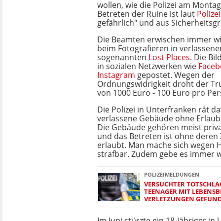
wollen, wie die Polizei am Montag
Betreten der Ruine ist laut
Polizei
gefährlich" und aus Sicherheitsg
Die Beamten erwischen immer w
beim Fotografieren in verlassen
sogenannten
Lost Places
. Die Bi
in sozialen Netzwerken wie
Faceb
Instagram
gepostet. Wegen der
Ordnungswidrigkeit droht der Tr
von 1000 Euro - 100 Euro pro Per
Die Polizei in Unterfranken rät d
verlassene Gebäude ohne Erlaubn
Die Gebäude gehören meist priv
und das Betreten ist ohne deren
erlaubt. Man mache sich wegen 
strafbar. Zudem gebe es immer w
POLIZEIMELDUNGEN
VERSUCHTER TOTSCHLA
TEENAGER MIT LEBENS
VERLETZUNGEN GEFUN
Im Juni stürzte ein 18-Jähriger i