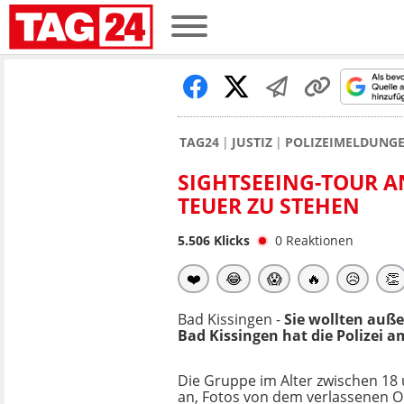
TAG24
JUSTIZ
POLIZEIMELDUNG
SIGHTSEEING-TOUR A
TEUER ZU STEHEN
5.506
Klicks
0
Reaktionen
❤️
😂
😱
🔥
😥
👏
Bad Kissingen -
Sie wollten auß
Bad Kissingen hat die Polizei
Die Gruppe im Alter zwischen 18
an, Fotos von dem verlassenen 