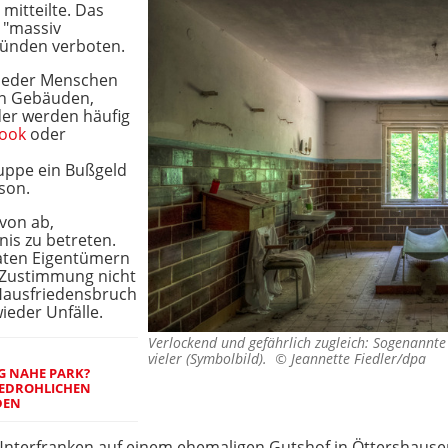
 mitteilte. Das
"massiv
ründen verboten.
ieder Menschen
en Gebäuden,
lder werden häufig
ook
oder
uppe ein Bußgeld
son.
avon ab,
is zu betreten.
aten Eigentümern
 Zustimmung nicht
Hausfriedensbruch
ieder Unfälle.
Verlockend und gefährlich zugleich: Sogenannte
vieler (Symbolbild). ©
Jeannette Fiedler/dpa
G NAHE PARK?
BEDROHLICHEN
DEN
n Unterfranken auf einem ehemaligen Gutshof in Öttershause