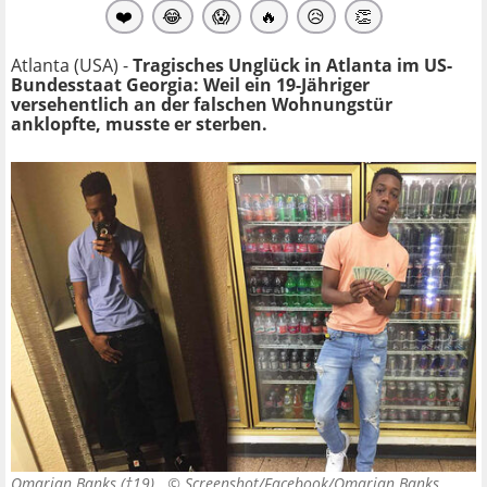
❤️
😂
😱
🔥
😥
👏
Atlanta (USA) -
Tragisches Unglück in Atlanta im US-
Bundesstaat Georgia: Weil ein 19-Jähriger
versehentlich an der falschen Wohnungstür
anklopfte, musste er sterben.
Omarian Banks (†19). ©
Screenshot/Facebook/Omarian Banks