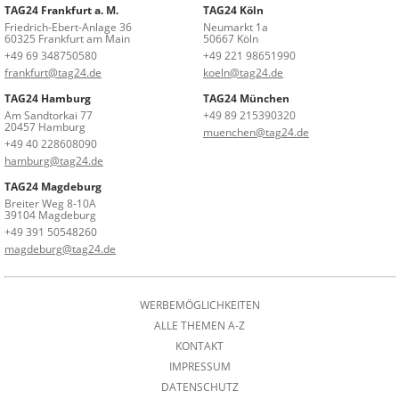
TAG24 Frankfurt a. M.
TAG24 Köln
Friedrich-Ebert-Anlage 36
Neumarkt 1a
60325 Frankfurt am Main
50667 Köln
+49 69 348750580
+49 221 98651990
frankfurt@tag24.de
koeln@tag24.de
TAG24 Hamburg
TAG24 München
Am Sandtorkai 77
+49 89 215390320
20457 Hamburg
muenchen@tag24.de
+49 40 228608090
hamburg@tag24.de
TAG24 Magdeburg
Breiter Weg 8-10A
39104 Magdeburg
+49 391 50548260
magdeburg@tag24.de
WERBEMÖGLICHKEITEN
ALLE THEMEN A-Z
KONTAKT
IMPRESSUM
DATENSCHUTZ