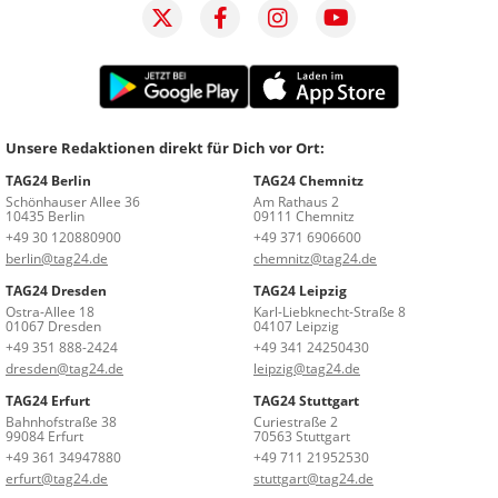
Unsere Redaktionen direkt für Dich vor Ort:
TAG24 Berlin
TAG24 Chemnitz
Schönhauser Allee 36
Am Rathaus 2
10435 Berlin
09111 Chemnitz
+49 30 120880900
+49 371 6906600
berlin@tag24.de
chemnitz@tag24.de
TAG24 Dresden
TAG24 Leipzig
Ostra-Allee 18
Karl-Liebknecht-Straße 8
01067 Dresden
04107 Leipzig
+49 351 888-2424
+49 341 24250430
dresden@tag24.de
leipzig@tag24.de
TAG24 Erfurt
TAG24 Stuttgart
Bahnhofstraße 38
Curiestraße 2
99084 Erfurt
70563 Stuttgart
+49 361 34947880
+49 711 21952530
erfurt@tag24.de
stuttgart@tag24.de