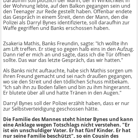
Daraufhin soll plötzlich der Mann, der in Wirklichkeit in
der Wohnung lebte, auf den Balkon gegangen sein und
den Teenager zur Rede gestellt haben. Offenbar endete
das Gespräch in einem Streit, denn der Mann, den die
Polizei als Darryl Bynes identifizierte, soll daraufhin zur
Waffe gegriffen und Banks erschossen haben.
Zsakeria Mathis, Banks Freundin, sagte: "Ich wollte ihn
am Lift treffen. Er stieg so gegen halb eins in den Aufzug.
Dann rief er mich an und sagte, dass ich die Tür öffnen
sollte. Das war das letzte Gespräch, das wir hatten."
Als Banks nicht auftauchte, habe sich Mathis sorgen um
ihren Freund gemacht und sei nach draußen gegangen,
wo sie den Streit und den tödlichen Schuss mitbekam.
"Ich sah ihn zu Boden fallen und bin zu ihm hingerannt.
Er blutete über all und hatte Tränen in den Augen."
Darryl Bynes soll der Polizei erzählt haben, dass er nur
zur Selbstverteidigung geschossen hätte.
Die Familie des Mannes steht hinter Bynes und kann
eine Anklage wegen Totschlags nicht verstehen. "Er
ist ein unschuldiger Vater. Er hat fünf Kinder. Er hat
nur seine Familie beschützt", so ein Cousin des