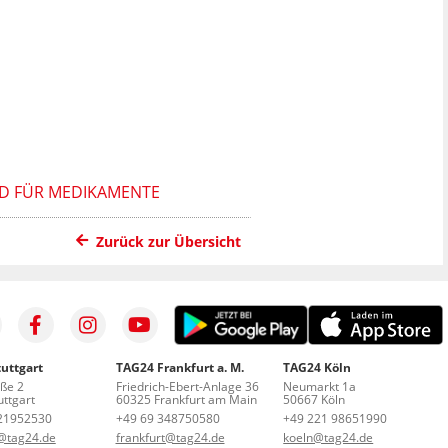
LD FÜR MEDIKAMENTE
Zurück zur Übersicht
uttgart
TAG24 Frankfurt a. M.
TAG24 Köln
aße 2
Friedrich-Ebert-Anlage 36
Neumarkt 1a
ttgart
60325 Frankfurt am Main
50667 Köln
21952530
+49 69 348750580
+49 221 98651990
t@tag24.de
frankfurt@tag24.de
koeln@tag24.de