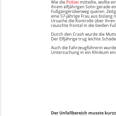
Wie die
Polizei
mitteilte, wollte ei
ihrem elfjährigen Sohn gerade e
Fußgängerüberweg queren. Zeitgl
eine 57-jährige Frau aus bislang 
Ursache die Kontrolle über ihre
rauschte frontal in die beiden Fu
Durch den Crash wurde die Mutte
Der Elfjährige trug leichte Schäd
Auch die Fahrzeugführerin wurde
Untersuchung in ein Klinikum eing
Der Unfallbereich musste kurz