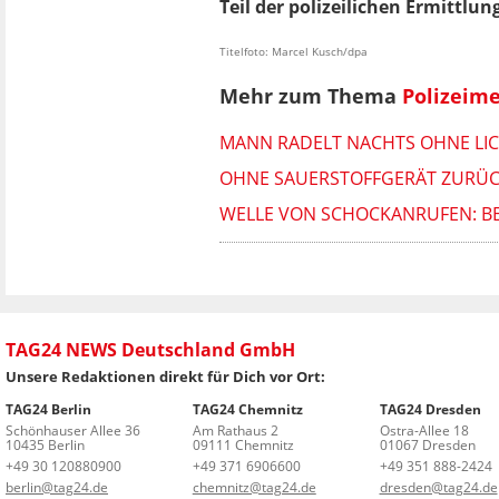
Teil der polizeilichen Ermittlun
Titelfoto: Marcel Kusch/dpa
Mehr zum Thema
Polizeim
MANN RADELT NACHTS OHNE LICH
OHNE SAUERSTOFFGERÄT ZURÜCK
WELLE VON SCHOCKANRUFEN: BE
TAG24 NEWS Deutschland GmbH
Unsere Redaktionen direkt für Dich vor Ort:
TAG24 Berlin
TAG24 Chemnitz
TAG24 Dresden
Schönhauser Allee 36
Am Rathaus 2
Ostra-Allee 18
10435 Berlin
09111 Chemnitz
01067 Dresden
+49 30 120880900
+49 371 6906600
+49 351 888-2424
berlin@tag24.de
chemnitz@tag24.de
dresden@tag24.de