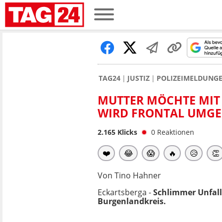
TAG24
JUSTIZ
POLIZEIMELDUNG
MUTTER MÖCHTE MIT
IRD FRONTAL UMGE
2.165
Klicks
0
Reaktionen
❤️
😂
😱
🔥
😥
👏
Von Tino Hahner
Eckartsberga -
Schlimmer Unfall
Burgenlandkreis.