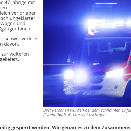
ne 47-Jährige mit
inen
eich verlor aber
noch ungeklärter
n Wagen und
ßgänger hinein.
r schwer verletzt.
en davon.
 zur weiteren
eliefert.
Drei Personen wurden bei dem schlimmen Unfall 
(Symbolbild) ©
Marcel Kusch/dpa
zeitig gesperrt werden. Wie genau es zu dem Zusammen