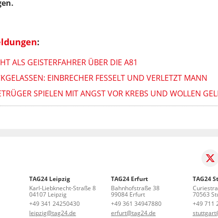
gen.
eldungen
:
T ALS GEISTERFAHRER ÜBER DIE A81
GELASSEN: EINBRECHER FESSELT UND VERLETZT MANN
TRÜGER SPIELEN MIT ANGST VOR KREBS UND WOLLEN GE
TAG24 Leipzig
TAG24 Erfurt
TAG24 St
Karl-Liebknecht-Straße 8
Bahnhofstraße 38
Curiestr
04107 Leipzig
99084 Erfurt
70563 Stu
+49 341 24250430
+49 361 34947880
+49 711 
leipzig@tag24.de
erfurt@tag24.de
stuttgar