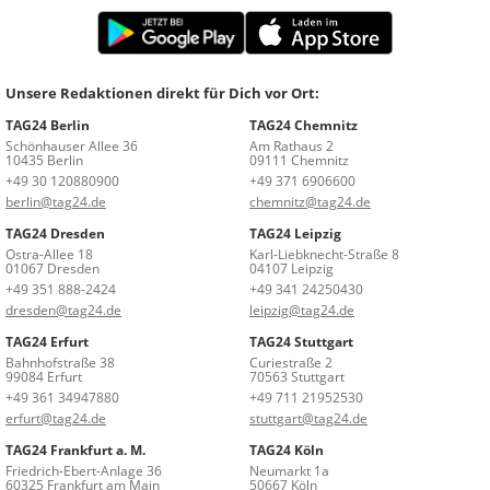
Unsere Redaktionen direkt für Dich vor Ort:
TAG24 Berlin
TAG24 Chemnitz
Schönhauser Allee 36
Am Rathaus 2
10435 Berlin
09111 Chemnitz
+49 30 120880900
+49 371 6906600
berlin@tag24.de
chemnitz@tag24.de
TAG24 Dresden
TAG24 Leipzig
Ostra-Allee 18
Karl-Liebknecht-Straße 8
01067 Dresden
04107 Leipzig
+49 351 888-2424
+49 341 24250430
dresden@tag24.de
leipzig@tag24.de
TAG24 Erfurt
TAG24 Stuttgart
Bahnhofstraße 38
Curiestraße 2
99084 Erfurt
70563 Stuttgart
+49 361 34947880
+49 711 21952530
erfurt@tag24.de
stuttgart@tag24.de
TAG24 Frankfurt a. M.
TAG24 Köln
Friedrich-Ebert-Anlage 36
Neumarkt 1a
60325 Frankfurt am Main
50667 Köln