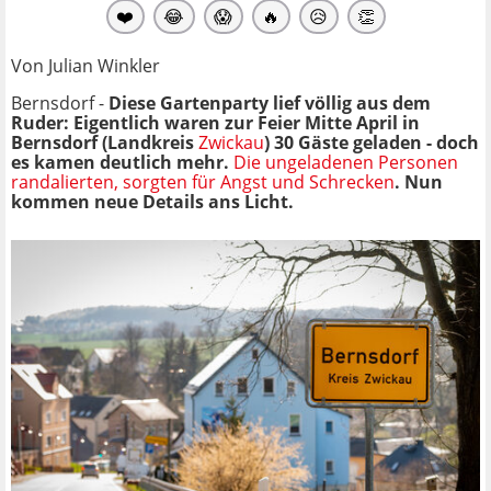
❤️
😂
😱
🔥
😥
👏
Von Julian Winkler
Bernsdorf -
Diese Gartenparty lief völlig aus dem
Ruder: Eigentlich waren zur Feier Mitte April in
Bernsdorf (Landkreis
Zwickau
) 30 Gäste geladen - doch
es kamen deutlich mehr.
Die ungeladenen Personen
randalierten, sorgten für Angst und Schrecken
. Nun
kommen neue Details ans Licht.