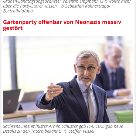
Grünen-Landtagsabgeordneter Valentin Lippmann (34) wollte mehr
über die Party-Störer wissen. ©
Sebastian Kahnert/dpa-
Zentralbild/dpa
Gartenparty offenbar von Neonazis massiv
gestört
Sachsens Innenminister Armin Schuster gab (64, CDU) gab neue
Details zu den Tätern bekannt. ©
Steffen Füssel