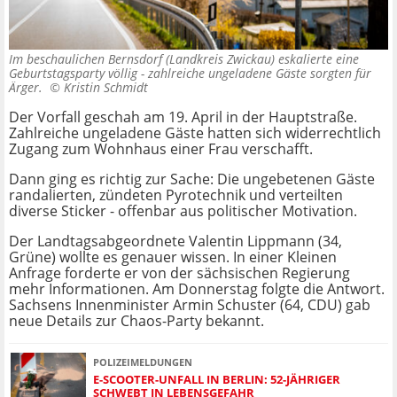
Im beschaulichen Bernsdorf (Landkreis Zwickau) eskalierte eine
Geburtstagsparty völlig - zahlreiche ungeladene Gäste sorgten für
Ärger. ©
Kristin Schmidt
Der Vorfall geschah am 19. April in der Hauptstraße.
Zahlreiche ungeladene Gäste hatten sich widerrechtlich
Zugang zum Wohnhaus einer Frau verschafft.
Dann ging es richtig zur Sache: Die ungebetenen Gäste
randalierten, zündeten Pyrotechnik und verteilten
diverse Sticker - offenbar aus politischer Motivation.
Der Landtagsabgeordnete Valentin Lippmann (34,
Grüne) wollte es genauer wissen. In einer Kleinen
Anfrage forderte er von der sächsischen Regierung
mehr Informationen. Am Donnerstag folgte die Antwort.
Sachsens Innenminister Armin Schuster (64, CDU) gab
neue Details zur Chaos-Party bekannt.
POLIZEIMELDUNGEN
E-SCOOTER-UNFALL IN BERLIN: 52-JÄHRIGER
SCHWEBT IN LEBENSGEFAHR