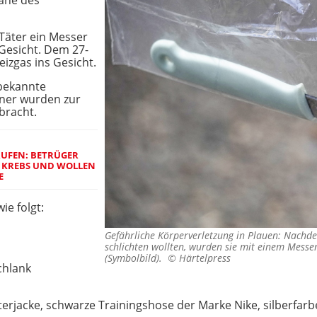
Nähe des
Täter ein Messer
 Gesicht. Dem 27-
eizgas ins Gesicht.
nbekannte
nner wurden zur
bracht.
UFEN: BETRÜGER
R KREBS UND WOLLEN
E
ie folgt:
Gefährliche Körperverletzung in Plauen: Nachd
schlichten wollten, wurden sie mit einem Messer
(Symbolbild). ©
Härtelpress
chlank
nterjacke, schwarze Trainingshose der Marke Nike, silberfa