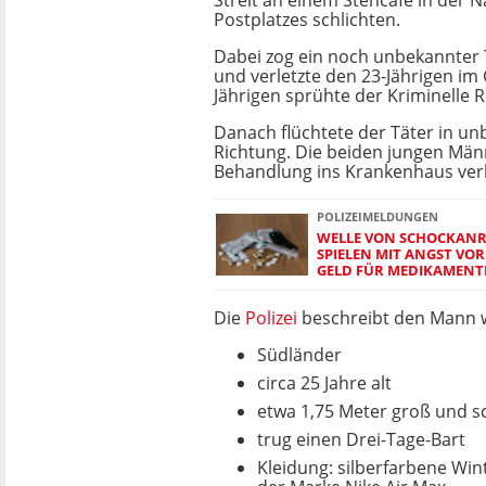
Streit an einem Stehcafé in der 
Postplatzes schlichten.
Dabei zog ein noch unbekannter 
und verletzte den 23-Jährigen im
Jährigen sprühte der Kriminelle R
Danach flüchtete der Täter in u
Richtung. Die beiden jungen Mä
Behandlung ins Krankenhaus ver
POLIZEIMELDUNGEN
WELLE VON SCHOCKANR
SPIELEN MIT ANGST VO
GELD FÜR MEDIKAMENT
Die
Polizei
beschreibt den Mann w
Südländer
circa 25 Jahre alt
etwa 1,75 Meter groß und s
trug einen Drei-Tage-Bart
Kleidung: silberfarbene Wi