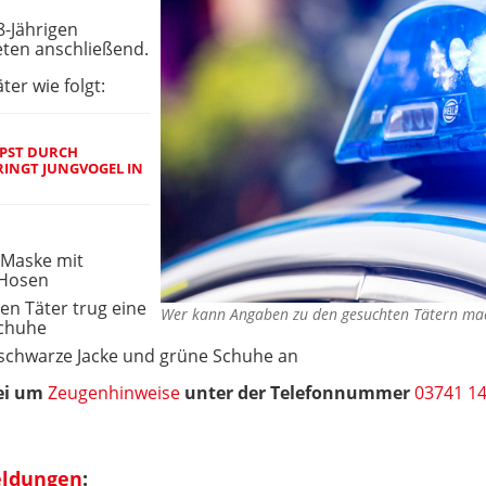
-Jährigen
eten anschließend.
er wie folgt:
APST DURCH
RINGT JUNGVOGEL IN
 Maske mit
 Hosen
en Täter trug eine
Wer kann Angaben zu den gesuchten Tätern ma
Schuhe
 schwarze Jacke und grüne Schuhe an
zei um
Zeugenhinweise
unter der Telefonnummer
03741 1
eldungen
: