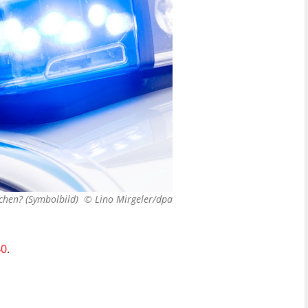
chen? (Symbolbild) ©
Lino Mirgeler/dpa
40
.