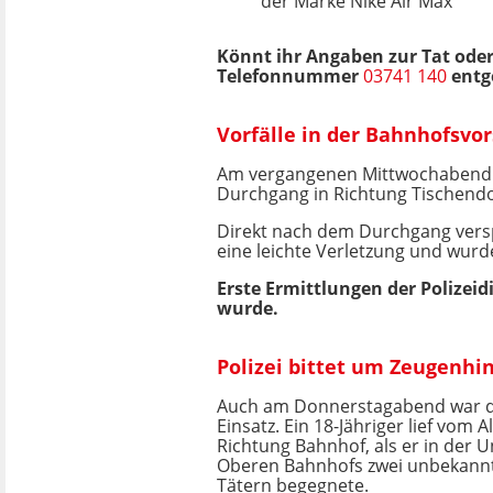
der Marke Nike Air Max
Könnt ihr Angaben zur Tat ode
Telefonnummer
03741 140
entg
Vorfälle in der Bahnhofsvor
Am vergangenen Mittwochabend g
Durchgang in Richtung Tischendo
Direkt nach dem Durchgang verspü
eine leichte Verletzung und wur
Erste Ermittlungen der Polizei
wurde.
Polizei bittet um Zeugenhi
Auch am Donnerstagabend war di
Einsatz. Ein 18-Jähriger lief vom A
Richtung Bahnhof, als er in der 
Oberen Bahnhofs zwei unbekannt
Tätern begegnete.