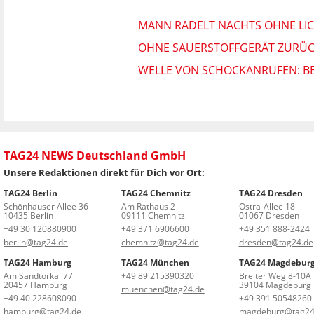
MANN RADELT NACHTS OHNE LICH
OHNE SAUERSTOFFGERÄT ZURÜCK
WELLE VON SCHOCKANRUFEN: BE
TAG24 NEWS Deutschland GmbH
Unsere Redaktionen direkt für Dich vor Ort:
TAG24 Berlin
TAG24 Chemnitz
TAG24 Dresden
Schönhauser Allee 36
Am Rathaus 2
Ostra-Allee 18
10435 Berlin
09111 Chemnitz
01067 Dresden
+49 30 120880900
+49 371 6906600
+49 351 888-2424
berlin@tag24.de
chemnitz@tag24.de
dresden@tag24.de
TAG24 Hamburg
TAG24 München
TAG24 Magdebur
Am Sandtorkai 77
+49 89 215390320
Breiter Weg 8-10A
20457 Hamburg
39104 Magdeburg
muenchen@tag24.de
+49 40 228608090
+49 391 50548260
hamburg@tag24.de
magdeburg@tag24