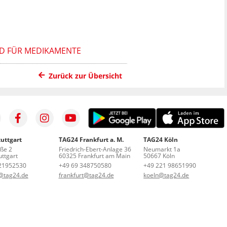
LD FÜR MEDIKAMENTE
Zurück zur Übersicht
uttgart
TAG24 Frankfurt a. M.
TAG24 Köln
aße 2
Friedrich-Ebert-Anlage 36
Neumarkt 1a
ttgart
60325 Frankfurt am Main
50667 Köln
21952530
+49 69 348750580
+49 221 98651990
t@tag24.de
frankfurt@tag24.de
koeln@tag24.de