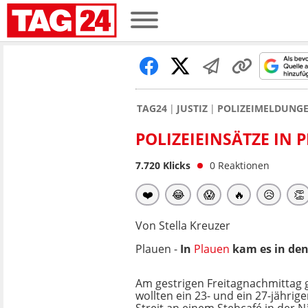
TAG24
JUSTIZ
POLIZEIMELDUNG
POLIZEIEINSÄTZE IN 
7.720
Klicks
0
Reaktionen
❤️
😂
😱
🔥
😥
👏
Von Stella Kreuzer
Plauen -
In
Plauen
kam es in de
Am gestrigen Freitagnachmittag 
wollten ein 23- und ein 27-jährige