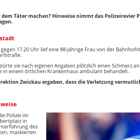
r dem Täter machen? Hinweise nimmt das Polizeirevier P
egen.
stadt
egen 17.20 Uhr lief eine 88-jährige Frau von der Bahnho
rfstraße.
rte sie nach eigenen Angaben plötzlich einen Schmerz an de
de in einem örtlichen Krankenhaus ambulant behandelt.
direktion Zwickau ergaben, dass die Verletzung vermutli
nweise
e Polizei im
lbertplatz in
Unterführung des
en, maskierten