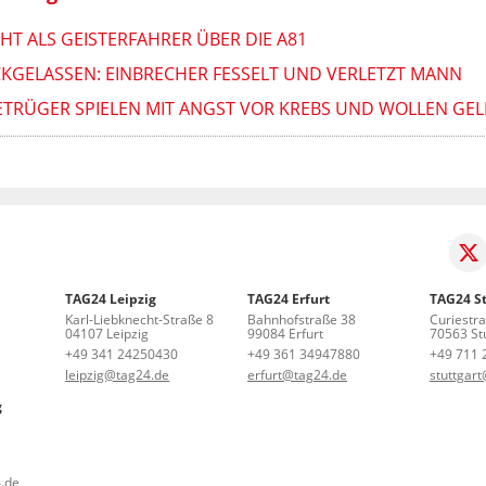
T ALS GEISTERFAHRER ÜBER DIE A81
GELASSEN: EINBRECHER FESSELT UND VERLETZT MANN
TRÜGER SPIELEN MIT ANGST VOR KREBS UND WOLLEN GE
TAG24 Leipzig
TAG24 Erfurt
TAG24 St
Karl-Liebknecht-Straße 8
Bahnhofstraße 38
Curiestr
04107 Leipzig
99084 Erfurt
70563 Stu
+49 341 24250430
+49 361 34947880
+49 711 
leipzig@tag24.de
erfurt@tag24.de
stuttgar
g
.de