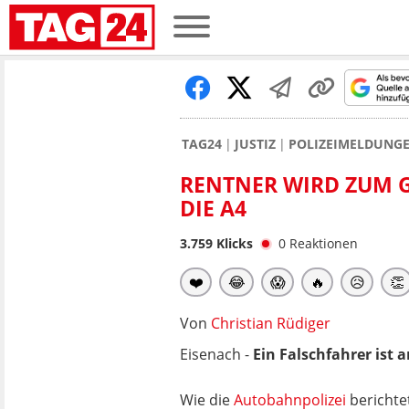
TAG24
JUSTIZ
POLIZEIMELDUNG
RENTNER WIRD ZUM GE
DIE A4
3.759
Klicks
0
Reaktionen
❤️
😂
😱
🔥
😥
👏
Von
Christian Rüdiger
Eisenach -
Ein Falschfahrer ist
Wie die
Autobahnpolizei
berichtet