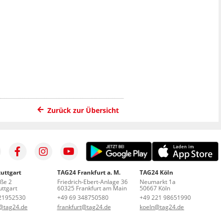
Zurück zur Übersicht
uttgart
TAG24 Frankfurt a. M.
TAG24 Köln
aße 2
Friedrich-Ebert-Anlage 36
Neumarkt 1a
ttgart
60325 Frankfurt am Main
50667 Köln
21952530
+49 69 348750580
+49 221 98651990
t@tag24.de
frankfurt@tag24.de
koeln@tag24.de