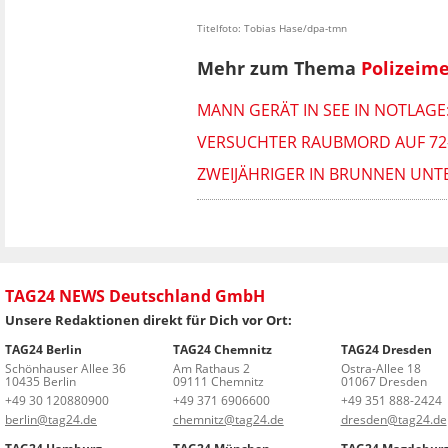
Titelfoto: Tobias Hase/dpa-tmn
Mehr zum Thema
Polizeim
MANN GERÄT IN SEE IN NOTLAG
VERSUCHTER RAUBMORD AUF 72-J
ZWEIJÄHRIGER IN BRUNNEN UNT
TAG24 NEWS Deutschland GmbH
Unsere Redaktionen direkt für Dich vor Ort:
TAG24 Berlin
TAG24 Chemnitz
TAG24 Dresden
Schönhauser Allee 36
Am Rathaus 2
Ostra-Allee 18
10435 Berlin
09111 Chemnitz
01067 Dresden
+49 30 120880900
+49 371 6906600
+49 351 888-2424
berlin@tag24.de
chemnitz@tag24.de
dresden@tag24.de