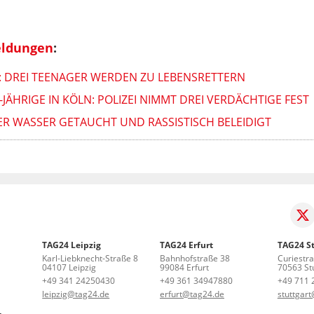
eldungen
:
E: DREI TEENAGER WERDEN ZU LEBENSRETTERN
ÄHRIGE IN KÖLN: POLIZEI NIMMT DREI VERDÄCHTIGE FEST
ER WASSER GETAUCHT UND RASSISTISCH BELEIDIGT
TAG24 Leipzig
TAG24 Erfurt
TAG24 St
Karl-Liebknecht-Straße 8
Bahnhofstraße 38
Curiestr
04107 Leipzig
99084 Erfurt
70563 Stu
+49 341 24250430
+49 361 34947880
+49 711 
leipzig@tag24.de
erfurt@tag24.de
stuttgar