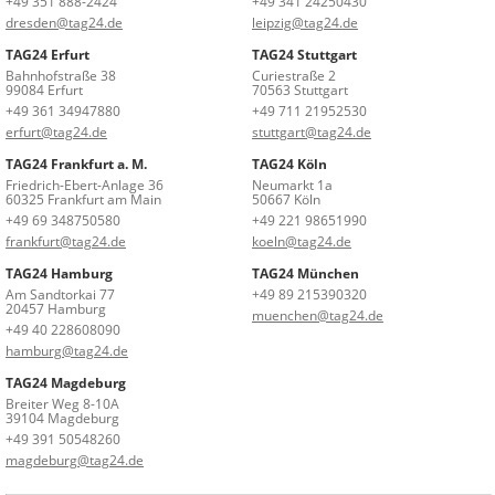
+49 351 888-2424
+49 341 24250430
dresden@tag24.de
leipzig@tag24.de
TAG24 Erfurt
TAG24 Stuttgart
Bahnhofstraße 38
Curiestraße 2
99084 Erfurt
70563 Stuttgart
+49 361 34947880
+49 711 21952530
erfurt@tag24.de
stuttgart@tag24.de
TAG24 Frankfurt a. M.
TAG24 Köln
Friedrich-Ebert-Anlage 36
Neumarkt 1a
60325 Frankfurt am Main
50667 Köln
+49 69 348750580
+49 221 98651990
frankfurt@tag24.de
koeln@tag24.de
TAG24 Hamburg
TAG24 München
Am Sandtorkai 77
+49 89 215390320
20457 Hamburg
muenchen@tag24.de
+49 40 228608090
hamburg@tag24.de
TAG24 Magdeburg
Breiter Weg 8-10A
39104 Magdeburg
+49 391 50548260
magdeburg@tag24.de