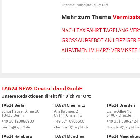
Titelfoto: Polizeipräsidium Ulm
Mehr zum Thema
Vermisst
NACH TAXIFAHRT TAGELANG VER
GROSSAUFGEBOT AN LEIPZIGER 
AUFATMEN IM HARZ: VERMISSTE 
TAG24 NEWS Deutschland GmbH
Unsere Redaktionen direkt für Dich vor Ort:
TAG24 Berlin
TAG24 Chemnitz
TAG24 Dresden
Schönhauser Allee 36
Am Rathaus 2
Ostra-Allee 18
10435 Berlin
09111 Chemnitz
01067 Dresden
+49 30 120880900
+49 371 6906600
+49 351 888-2424
berlin@tag24.de
chemnitz@tag24.de
dresden@tag24.de
TAG24 Hamburg
TAG24 München
TAG24 Magdebur