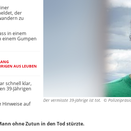
iner
eldet, der
 wandern zu
ass in einem
 in einem Gumpen
LANG
HRIGEN AUS LEUBEN
r schnell klar,
en 39-Jährigen
Der vermisste 39-Jährige ist tot. ©
Polizeipräs
e Hinweise auf
Mann ohne Zutun in den Tod stürzte.