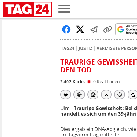
TAG24
JUSTIZ
VERMISSTE PERSO
TRAURIGE GEWISSHEIT
DEN TOD
2.407
Klicks
0
Reaktionen
❤️
😂
😱
🔥
😥
👏
Ulm -
Traurige Gewissheit: Bei d
handelt es sich um den 39-jäh
Dies ergab ein DNA-Abgleich, wie
Freitagvormittag mitteilte.