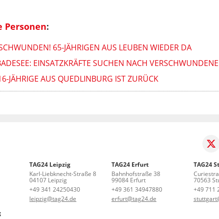
e Personen
:
SCHWUNDEN! 65-JÄHRIGEN AUS LEUBEN WIEDER DA
BADESEE: EINSATZKRÄFTE SUCHEN NACH VERSCHWUNDENE
16-JÄHRIGE AUS QUEDLINBURG IST ZURÜCK
TAG24 Leipzig
TAG24 Erfurt
TAG24 St
Karl-Liebknecht-Straße 8
Bahnhofstraße 38
Curiestr
04107 Leipzig
99084 Erfurt
70563 Stu
+49 341 24250430
+49 361 34947880
+49 711 
leipzig@tag24.de
erfurt@tag24.de
stuttgar
g