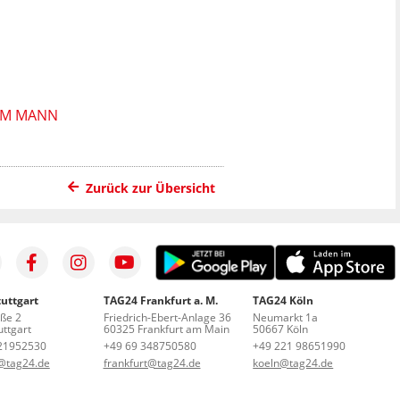
M MANN
Zurück zur Übersicht
uttgart
TAG24 Frankfurt a. M.
TAG24 Köln
aße 2
Friedrich-Ebert-Anlage 36
Neumarkt 1a
ttgart
60325 Frankfurt am Main
50667 Köln
21952530
+49 69 348750580
+49 221 98651990
t@tag24.de
frankfurt@tag24.de
koeln@tag24.de