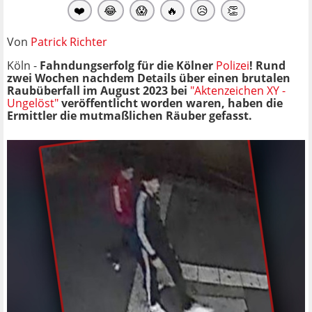
❤️
😂
😱
🔥
😥
👏
Von
Patrick Richter
Köln -
Fahndungserfolg für die Kölner
Polizei
! Rund
zwei Wochen nachdem Details über einen brutalen
Raubüberfall im August 2023 bei
"Aktenzeichen XY -
Ungelöst"
veröffentlicht worden waren, haben die
Ermittler die mutmaßlichen Räuber gefasst.