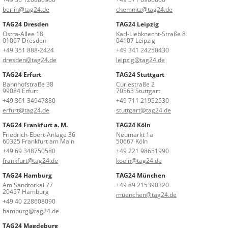
berlin@tag24.de
chemnitz@tag24.de
TAG24 Dresden
TAG24 Leipzig
Ostra-Allee 18
Karl-Liebknecht-Straße 8
01067 Dresden
04107 Leipzig
+49 351 888-2424
+49 341 24250430
dresden@tag24.de
leipzig@tag24.de
TAG24 Erfurt
TAG24 Stuttgart
Bahnhofstraße 38
Curiestraße 2
99084 Erfurt
70563 Stuttgart
+49 361 34947880
+49 711 21952530
erfurt@tag24.de
stuttgart@tag24.de
TAG24 Frankfurt a. M.
TAG24 Köln
Friedrich-Ebert-Anlage 36
Neumarkt 1a
60325 Frankfurt am Main
50667 Köln
+49 69 348750580
+49 221 98651990
frankfurt@tag24.de
koeln@tag24.de
TAG24 Hamburg
TAG24 München
Am Sandtorkai 77
+49 89 215390320
20457 Hamburg
muenchen@tag24.de
+49 40 228608090
hamburg@tag24.de
TAG24 Magdeburg