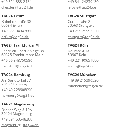
+49 351 888-2424
+49 341 24250430
dresden@tag24.de
leipzig@tag24.de
TAG24 Erfurt
TAG24 Stuttgart
Bahnhofstraße 38
Curiestraße 2
99084 Erfurt
70563 Stuttgart
+49 361 34947880
+49 711 21952530
erfurt@tag24.de
stuttgart@tag24.de
TAG24 Frankfurt a. M.
TAG24 Köln
Friedrich-Ebert-Anlage 36
Neumarkt 1a
60325 Frankfurt am Main
50667 Köln
+49 69 348750580
+49 221 98651990
frankfurt@tag24.de
koeln@tag24.de
TAG24 Hamburg
TAG24 München
Am Sandtorkai 77
+49 89 215390320
20457 Hamburg
muenchen@tag24.de
+49 40 228608090
hamburg@tag24.de
TAG24 Magdeburg
Breiter Weg 8-10A
39104 Magdeburg
+49 391 50548260
magdeburg@tag24.de