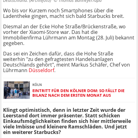
Deutschland. (Archivfoto) ©
Thomas Banneyer/dpa
Wo bis vor Kurzem noch Smartphones über die
Ladentheke gingen, macht sich bald Starbucks breit.
Diesmal an der Ecke Hohe Straße/Brückenstraße, wo
vorher der Xiaomi-Store war. Das hat die
Immobilienfirma Lührmann am Montag (28. Juli) bekannt
gegeben.
Das sei ein Zeichen dafür, dass die Hohe Straße
weiterhin "zu den gefragtesten Handelsanlagen
Deutschlands gehört", meint Markus Schäfer, Chef von
Lührmann
Düsseldorf
.
KÖLN
EINTRITT FÜR DEN KÖLNER DOM: SO FÄLLT DIE
BILANZ NACH DEM ERSTEN MONAT AUS
Klingt optimistisch, denn in letzter Zeit wurde der
Leerstand dort immer präsenter. Statt schicken
Einkaufsmöglichkeiten finden sich hier mittlerweile
viele Imbisse und kleinere Ramschläden. Und jetzt
ein weiterer Starbucks?