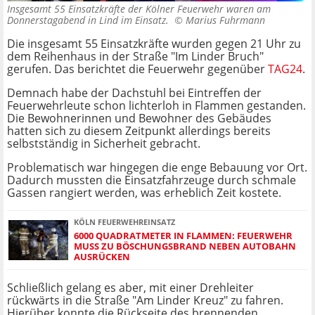
Insgesamt 55 Einsatzkräfte der Kölner Feuerwehr waren am
Donnerstagabend in Lind im Einsatz. ©
Marius Fuhrmann
Die insgesamt 55 Einsatzkräfte wurden gegen 21 Uhr zu
dem Reihenhaus in der Straße "Im Linder Bruch"
gerufen. Das berichtet die Feuerwehr gegenüber
TAG24
.
Demnach habe der Dachstuhl bei Eintreffen der
Feuerwehrleute schon lichterloh in Flammen gestanden.
Die Bewohnerinnen und Bewohner des Gebäudes
hatten sich zu diesem Zeitpunkt allerdings bereits
selbstständig in Sicherheit gebracht.
Problematisch war hingegen die enge Bebauung vor Ort.
Dadurch mussten die Einsatzfahrzeuge durch schmale
Gassen rangiert werden, was erheblich Zeit kostete.
KÖLN FEUERWEHREINSATZ
6000 QUADRATMETER IN FLAMMEN: FEUERWEHR
MUSS ZU BÖSCHUNGSBRAND NEBEN AUTOBAHN
AUSRÜCKEN
Schließlich gelang es aber, mit einer Drehleiter
rückwärts in die Straße "Am Linder Kreuz" zu fahren.
Hierüber konnte die Rückseite des brennenden