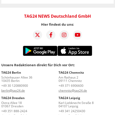
TAG24 NEWS Deutschland GmbH
Hier findest du uns:
Unsere Redaktionen direkt für Dich vor Ort:
TAG24 Berlin
TAG24 Chemnitz
Schönhauser Allee 36
Am Rathaus 2
10435 Berlin
09111 Chemnitz
+49 30 120880900
+49 371 6906600
berlin@tag24.de
chemnitz@tag24.de
TAG24 Dresden
TAG24 Leipzig
Ostra-Allee 18
Karl-Liebknecht-Straße 8
01067 Dresden
04107 Leipzig
+49 351 888-2424
+49 341 24250430