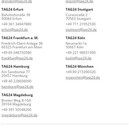
dresden@tag24.de
leipzig@tag24.de
TAG24 Erfurt
TAG24 Stuttgart
Bahnhofstraße 38
Curiestraße 2
99084 Erfurt
70563 Stuttgart
+49 361 34947880
+49 711 21952530
erfurt@tag24.de
stuttgart@tag24.de
TAG24 Frankfurt a. M.
TAG24 Köln
Friedrich-Ebert-Anlage 36
Neumarkt 1a
60325 Frankfurt am Main
50667 Köln
+49 69 348750580
+49 221 98651990
frankfurt@tag24.de
koeln@tag24.de
TAG24 Hamburg
TAG24 München
Am Sandtorkai 77
+49 89 215390320
20457 Hamburg
muenchen@tag24.de
+49 40 228608090
hamburg@tag24.de
TAG24 Magdeburg
Breiter Weg 8-10A
39104 Magdeburg
+49 391 50548260
magdeburg@tag24.de