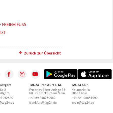
REIEM FUSS
TZT
Zurück zur Übersicht
uttgart
TAG24 Frankfurt a. M.
TAG24 Köln
aße 2
Friedrich-Ebert-Anlage 36
Neumarkt 1a
ttgart
60325 Frankfurt am Main
50667 Köln
21952530
+49 69 348750580
+49 221 98651990
t@tag24.de
frankfurt@tag24.de
koeln@tag24.de