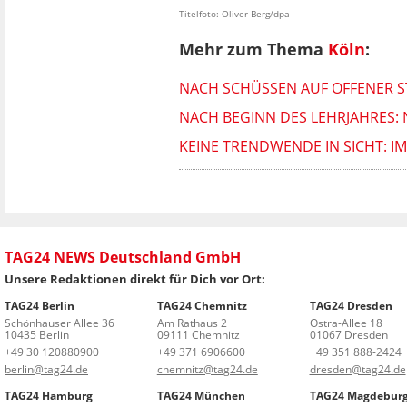
Titelfoto: Oliver Berg/dpa
Mehr zum Thema
Köln
:
NACH SCHÜSSEN AUF OFFENER ST
NACH BEGINN DES LEHRJAHRES:
KEINE TRENDWENDE IN SICHT: 
TAG24 NEWS Deutschland GmbH
Unsere Redaktionen direkt für Dich vor Ort:
TAG24 Berlin
TAG24 Chemnitz
TAG24 Dresden
Schönhauser Allee 36
Am Rathaus 2
Ostra-Allee 18
10435 Berlin
09111 Chemnitz
01067 Dresden
+49 30 120880900
+49 371 6906600
+49 351 888-2424
berlin@tag24.de
chemnitz@tag24.de
dresden@tag24.de
TAG24 Hamburg
TAG24 München
TAG24 Magdebur