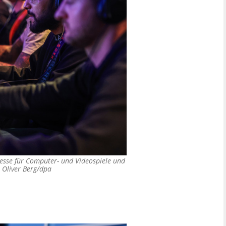
Messe für Computer- und Videospiele und
©
Oliver Berg/dpa