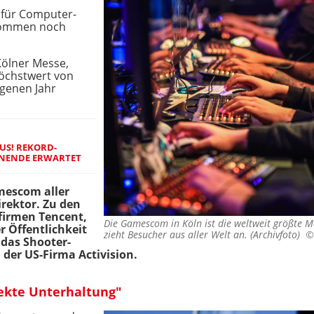
 für Computer-
 kommen noch
ölner Messe,
Höchstwert von
genen Jahr
US! REKORD-
ENENDE ERWARTET
mescom aller
rektor. Zu den
firmen Tencent,
Die Gamescom in Köln ist die weltweit größte 
r Öffentlichkeit
zieht Besucher aus aller Welt an. (Archivfoto) 
 das Shooter-
" der US-Firma Activision.
fekte Unterhaltung"