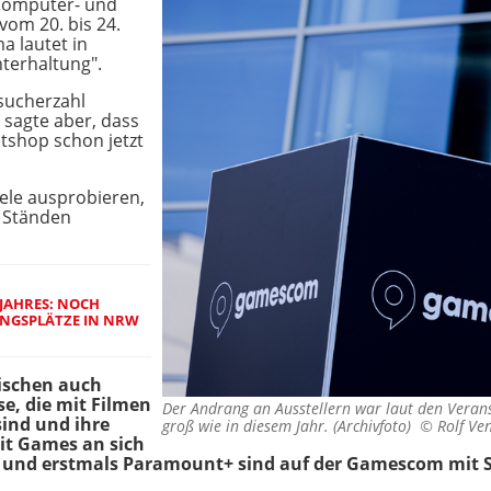
Computer- und
vom 20. bis 24.
a lautet in
terhaltung".
sucherzahl
 sagte aber, dass
tshop schon jetzt
ele ausprobieren,
n Ständen
JAHRES: NOCH
UNGSPLÄTZE IN NRW
wischen auch
e, die mit Filmen
Der Andrang an Ausstellern war laut den Verans
ind und ihre
groß wie in diesem Jahr. (Archivfoto) ©
Rolf Ve
it Games an sich
y+ und erstmals Paramount+ sind auf der Gamescom mit 