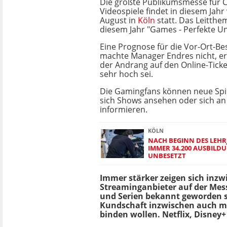
Die größte Publikumsmesse für 
Videospiele findet in diesem Jahr 
August in
Köln
statt. Das Leitthem
diesem Jahr "Games - Perfekte Un
Eine Prognose für die Vor-Ort-Be
machte Manager Endres nicht, er
der Andrang auf den Online-Ticke
sehr hoch sei.
Die Gamingfans können neue Spi
sich Shows ansehen oder sich a
informieren.
KÖLN
NACH BEGINN DES LEHR
IMMER 34.200 AUSBILD
UNBESETZT
Immer stärker zeigen sich inz
Streaminganbieter auf der Mess
und Serien bekannt geworden s
Kundschaft inzwischen auch m
binden wollen. Netflix, Disne