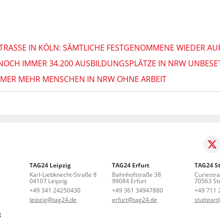
RASSE IN KÖLN: SÄMTLICHE FESTGENOMMENE WIEDER AUF F
 NOCH IMMER 34.200 AUSBILDUNGSPLÄTZE IN NRW UNBESE
IMMER MEHR MENSCHEN IN NRW OHNE ARBEIT
TAG24 Leipzig
TAG24 Erfurt
TAG24 St
Karl-Liebknecht-Straße 8
Bahnhofstraße 38
Curiestr
04107 Leipzig
99084 Erfurt
70563 Stu
+49 341 24250430
+49 361 34947880
+49 711 
leipzig@tag24.de
erfurt@tag24.de
stuttgar
g