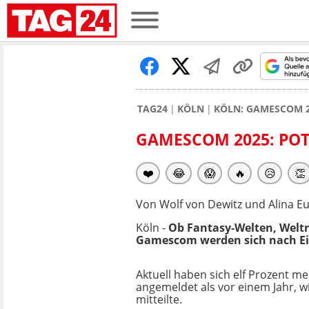
TAG24
KÖLN
KÖLN: GAMESCOM 20
GAMESCOM 2025: POTE
❤️
😂
😱
🔥
😥
👏
Von Wolf von Dewitz und Alina E
Köln -
Ob Fantasy-Welten, Weltr
Gamescom werden sich nach Eins
Aktuell haben sich elf Prozent me
angemeldet als vor einem Jahr, 
mitteilte.