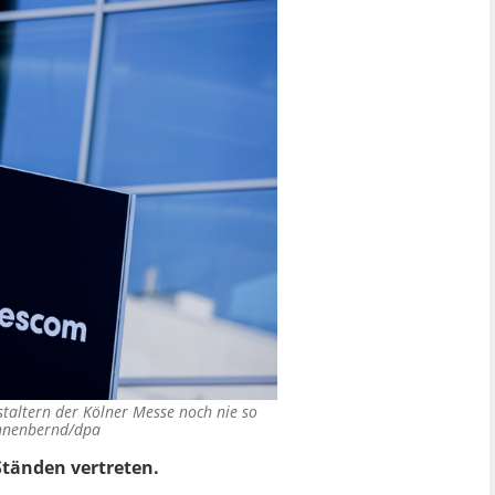
taltern der Kölner Messe noch nie so
nnenbernd/dpa
Ständen vertreten.