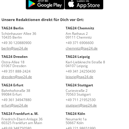
Unsere Redaktionen direkt für Dich vor Ort:
TAG24 Berlin
TAG24 Chemnitz
Schönhauser Allee 36
Am Rathaus 2
10435 Berlin
09111 Chemnitz
+49 30 120880900
+49 371 6906600
berlin@tag24.de
chemnitz@tag24.de
TAG24 Dresden
TAG24 Leipzig
Ostra-Allee 18
Karl-Liebknecht-Straße 8
01067 Dresden
04107 Leipzig
+49 351 888-2424
+49 341 24250430
dresden@tag24.de
leipzig@tag24.de
TAG24 Erfurt
TAG24 Stuttgart
Bahnhofstraße 38
Curiestraße 2
99084 Erfurt
70563 Stuttgart
+49 361 34947880
+49 711 21952530
erfurt@tag24.de
stuttgart@tag24.de
TAG24 Frankfurt a. M.
TAG24 Köln
Friedrich-Ebert-Anlage 36
Neumarkt 1a
60325 Frankfurt am Main
50667 Köln
+49 69 348750580
+49 221 98651990