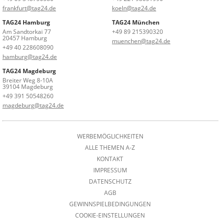
frankfurt@tag24.de
koeln@tag24.de
TAG24 Hamburg
TAG24 München
Am Sandtorkai 77
+49 89 215390320
20457 Hamburg
muenchen@tag24.de
+49 40 228608090
hamburg@tag24.de
TAG24 Magdeburg
Breiter Weg 8-10A
39104 Magdeburg
+49 391 50548260
magdeburg@tag24.de
WERBEMÖGLICHKEITEN
ALLE THEMEN A-Z
KONTAKT
IMPRESSUM
DATENSCHUTZ
AGB
GEWINNSPIELBEDINGUNGEN
COOKIE-EINSTELLUNGEN