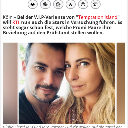
❤️
😂
😱
🔥
😥
👏
Köln –
Bei der V.I.P-Variante von "
Temptation Island
"
will
RTL
nun auch die Stars in Versuchung führen. Es
steht sogar schon fest, welche Promi-Paare ihre
Beziehung auf den Prüfstand stellen wollen.
Giulia Siegel (45) und ihre Partner Ludwig wollen auf die "Insel der