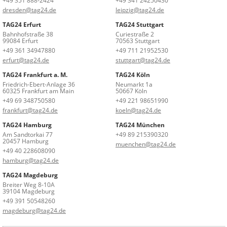
+49 351 888-2424
+49 341 24250430
dresden@tag24.de
leipzig@tag24.de
TAG24 Erfurt
TAG24 Stuttgart
Bahnhofstraße 38
Curiestraße 2
99084 Erfurt
70563 Stuttgart
+49 361 34947880
+49 711 21952530
erfurt@tag24.de
stuttgart@tag24.de
TAG24 Frankfurt a. M.
TAG24 Köln
Friedrich-Ebert-Anlage 36
Neumarkt 1a
60325 Frankfurt am Main
50667 Köln
+49 69 348750580
+49 221 98651990
frankfurt@tag24.de
koeln@tag24.de
TAG24 Hamburg
TAG24 München
Am Sandtorkai 77
+49 89 215390320
20457 Hamburg
muenchen@tag24.de
+49 40 228608090
hamburg@tag24.de
TAG24 Magdeburg
Breiter Weg 8-10A
39104 Magdeburg
+49 391 50548260
magdeburg@tag24.de