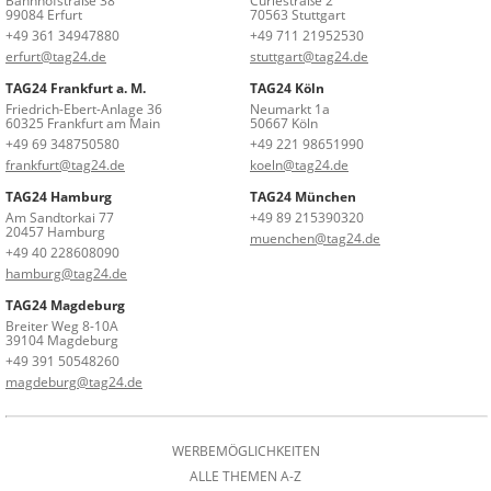
Bahnhofstraße 38
Curiestraße 2
99084 Erfurt
70563 Stuttgart
+49 361 34947880
+49 711 21952530
erfurt@tag24.de
stuttgart@tag24.de
TAG24 Frankfurt a. M.
TAG24 Köln
Friedrich-Ebert-Anlage 36
Neumarkt 1a
60325 Frankfurt am Main
50667 Köln
+49 69 348750580
+49 221 98651990
frankfurt@tag24.de
koeln@tag24.de
TAG24 Hamburg
TAG24 München
Am Sandtorkai 77
+49 89 215390320
20457 Hamburg
muenchen@tag24.de
+49 40 228608090
hamburg@tag24.de
TAG24 Magdeburg
Breiter Weg 8-10A
39104 Magdeburg
+49 391 50548260
magdeburg@tag24.de
WERBEMÖGLICHKEITEN
ALLE THEMEN A-Z