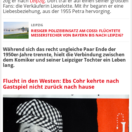
zog er nach
Leipzig
. Dort traf er auf einen seiner größten
Fans: die Verkäuferin Lieselotte. Mit ihr begann er eine
Liebesbeziehung, aus der 1955 Petra hervorging.
LEIPZIG
RIESIGER POLIZEIEINSATZ AM COSSI: FLÜCHTETE
MESSERSTECHER VON BAYERN BIS NACH LEIPZIG?
Während sich das recht ungleiche Paar Ende der
1950er-Jahre trennte, hielt die Verbindung zwischen
dem Komiker und seiner Leipziger Tochter ein Leben
lang.
Flucht in den Westen: Ebs Cohr kehrte nach
Gastspiel nicht zurück nach hause