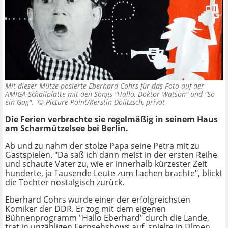
Mit dieser Mütze posierte Eberhard Cohrs für das Foto auf der
AMIGA-Schallplatte mit den Songs "Hallo, Doktor Watson" und "So
ein Gag". ©
Picture Point/Kerstin Dölitzsch, privat
Die Ferien verbrachte sie regelmäßig in seinem Haus
am Scharmützelsee bei Berlin.
Ab und zu nahm der stolze Papa seine Petra mit zu
Gastspielen. "Da saß ich dann meist in der ersten Reihe
und schaute Vater zu, wie er innerhalb kürzester Zeit
hunderte, ja Tausende Leute zum Lachen brachte", blickt
die Tochter nostalgisch zurück.
Eberhard Cohrs wurde einer der erfolgreichsten
Komiker der DDR. Er zog mit dem eigenen
Bühnenprogramm "Hallo Eberhard" durch die Lande,
trat in unzähligen Fernsehshows auf, spielte in Filmen