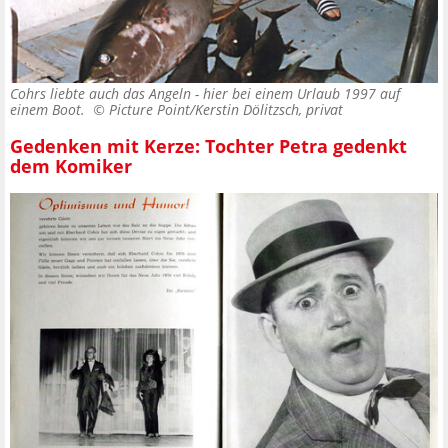
Cohrs liebte auch das Angeln - hier bei einem Urlaub 1997 auf
einem Boot. ©
Picture Point/Kerstin Dölitzsch, privat
Gedenken mit Kerze: Tochter Petra gedenkt
dem Komiker