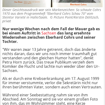
Dieser Gesichtsausdruck war sein Markenzeichen: So schaute Cohrs
1970 aus dem Programmheft "Eberhard Cohrs Schau 70" vom
Steintor Varieté in Halle/Saale. ©
Picture Point/Kerstin Dölitzsch,
privat
Nur wenige Wochen nach dem Fall der Mauer gab es
bei einem Auftritt in
Sachsen
das lang ersehnte
Wiedersehen zwischen Eberhard Cohrs und seiner
Tochter.
"Wir waren zwar 13 Jahre getrennt, doch das änderte
nichts daran, dass wir uns noch immer traumhaft gut
verstanden und den gleichen Humor hatten", denkt
Petra Horn zurück. Das treue Publikum verzieh dem
Komiker die Flucht und lachte nun wieder über den Ur-
Sachsen.
Als er durch eine Krebserkrankung am 17. August 1999
für immer verstummte, verlor die Sekretärin nicht nur
ihren berühmten Vater, sondern auch einen Vertrauten.
Während einer Seebestattung nahm sie von ihm
Abschied. Am Sonntag wird sie vor einem großen Foto
von ihm, das im Wohnzimmer steht, eine Kerze