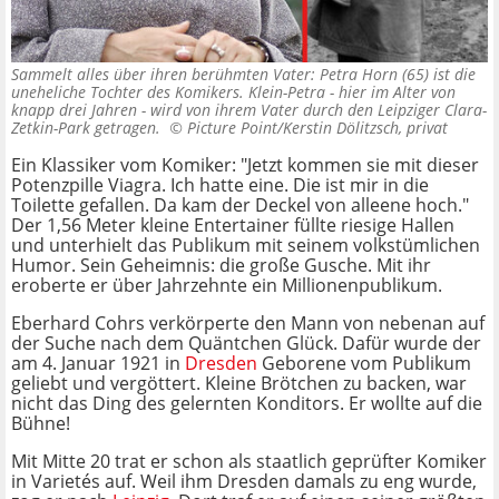
Sammelt alles über ihren berühmten Vater: Petra Horn (65) ist die
uneheliche Tochter des Komikers. Klein-Petra - hier im Alter von
knapp drei Jahren - wird von ihrem Vater durch den Leipziger Clara-
Zetkin-Park getragen. ©
Picture Point/Kerstin Dölitzsch, privat
Ein Klassiker vom Komiker: "Jetzt kommen sie mit dieser
Potenzpille Viagra. Ich hatte eine. Die ist mir in die
Toilette gefallen. Da kam der Deckel von alleene hoch."
Der 1,56 Meter kleine Entertainer füllte riesige Hallen
und unterhielt das Publikum mit seinem volkstümlichen
Humor. Sein Geheimnis: die große Gusche. Mit ihr
eroberte er über Jahrzehnte ein Millionenpublikum.
Eberhard Cohrs verkörperte den Mann von nebenan auf
der Suche nach dem Quäntchen Glück. Dafür wurde der
am 4. Januar 1921 in
Dresden
Geborene vom Publikum
geliebt und vergöttert. Kleine Brötchen zu backen, war
nicht das Ding des gelernten Konditors. Er wollte auf die
Bühne!
Mit Mitte 20 trat er schon als staatlich geprüfter Komiker
in Varietés auf. Weil ihm Dresden damals zu eng wurde,