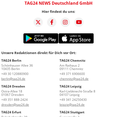
TAG24 NEWS Deutschland GmbH
Hier findest du uns:
Unsere Redaktionen direkt für Dich vor Ort:
TAG24 Berlin
TAG24 Chemnitz
Schönhauser Allee 36
Am Rathaus 2
10435 Berlin
09111 Chemnitz
+49 30 120880900
+49 371 6906600
berlin@tag24.de
chemnitz@tag24.de
TAG24 Dresden
TAG24 Leipzig
Ostra-Allee 18
Karl-Liebknecht-Straße 8
01067 Dresden
04107 Leipzig
+49 351 888-2424
+49 341 24250430
dresden@tag24.de
leipzig@tag24.de
TAG24 Erfurt
TAG24 Stuttgart