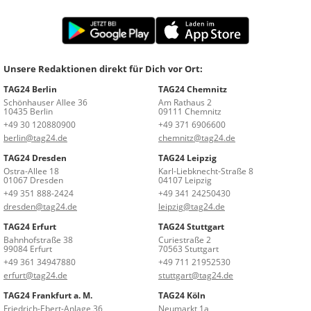
Unsere Redaktionen direkt für Dich vor Ort:
TAG24 Berlin
TAG24 Chemnitz
Schönhauser Allee 36
Am Rathaus 2
10435 Berlin
09111 Chemnitz
+49 30 120880900
+49 371 6906600
berlin@tag24.de
chemnitz@tag24.de
TAG24 Dresden
TAG24 Leipzig
Ostra-Allee 18
Karl-Liebknecht-Straße 8
01067 Dresden
04107 Leipzig
+49 351 888-2424
+49 341 24250430
dresden@tag24.de
leipzig@tag24.de
TAG24 Erfurt
TAG24 Stuttgart
Bahnhofstraße 38
Curiestraße 2
99084 Erfurt
70563 Stuttgart
+49 361 34947880
+49 711 21952530
erfurt@tag24.de
stuttgart@tag24.de
TAG24 Frankfurt a. M.
TAG24 Köln
Friedrich-Ebert-Anlage 36
Neumarkt 1a