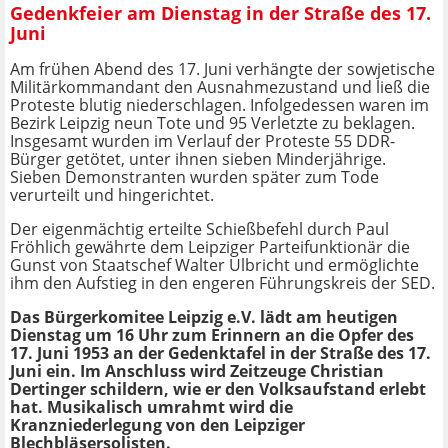
Gedenkfeier am Dienstag in der Straße des 17.
Juni
Am frühen Abend des 17. Juni verhängte der sowjetische
Militärkommandant den Ausnahmezustand und ließ die
Proteste blutig niederschlagen. Infolgedessen waren im
Bezirk Leipzig neun Tote und 95 Verletzte zu beklagen.
Insgesamt wurden im Verlauf der Proteste 55 DDR-
Bürger getötet, unter ihnen sieben Minderjährige.
Sieben Demonstranten wurden später zum Tode
verurteilt und hingerichtet.
Der eigenmächtig erteilte Schießbefehl durch Paul
Fröhlich gewährte dem Leipziger Parteifunktionär die
Gunst von Staatschef Walter Ulbricht und ermöglichte
ihm den Aufstieg in den engeren Führungskreis der SED.
Das Bürgerkomitee Leipzig e.V. lädt am heutigen
Dienstag um 16 Uhr zum Erinnern
an die Opfer des
17. Juni 1953 an der Gedenktafel in der Straße des 17.
Juni ein. Im Anschluss wird Zeitzeuge Christian
Dertinger schildern, wie er den Volksaufstand erlebt
hat. Musikalisch umrahmt wird die
Kranzniederlegung von den Leipziger
Blechbläsersolisten.