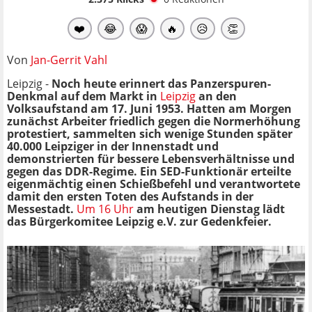
❤️
😂
😱
🔥
😥
👏
Von
Jan-Gerrit Vahl
Leipzig -
Noch heute erinnert das Panzerspuren-
Denkmal auf dem Markt in
Leipzig
an den
Volksaufstand am 17. Juni 1953. Hatten am Morgen
zunächst Arbeiter friedlich gegen die Normerhöhung
protestiert, sammelten sich wenige Stunden später
40.000 Leipziger in der Innenstadt und
demonstrierten für bessere Lebensverhältnisse und
gegen das DDR-Regime. Ein SED-Funktionär erteilte
eigenmächtig einen Schießbefehl und verantwortete
damit den ersten Toten des Aufstands in der
Messestadt.
Um 16 Uhr
am heutigen Dienstag lädt
das Bürgerkomitee Leipzig e.V. zur Gedenkfeier.