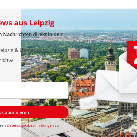
ews aus Leipzig
 Nachrichten direkt in dein
 Leipzig & Umgebung
richte
los abonnieren
eren
Datenschutzbestimmungen
zu.