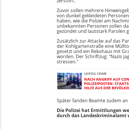
zerstört.
Zuvor sollen mehrere Hinweisge
von dunkel gekleideten Persone
haben, wie die Polizei am Nachmi
unbekannten Personen sollen da
gezündet und lautstark Parolen 
Zusätzlich zur Attacke auf das Par
der Kohlgartenstraße eine Müllt
gesetzt und ein Rekohaus mit Gra
worden. Der Schriftzug: "Nazis ja
stressen."
LEIPZIG CRIME
NACH ANGRIFF AUF CO
POLIZEIPOSTEN: STAAT
HILFE AUS DER BEVÖLK
Später fanden Beamte zudem an e
Die Polizei hat Ermittlungen
durch das Landeskriminalamt w