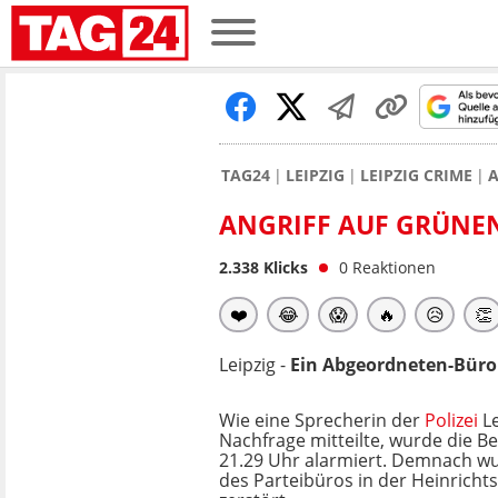
TAG24
LEIPZIG
LEIPZIG CRIME
A
ANGRIFF AUF GRÜNEN
2.338
Klicks
0
Reaktionen
❤️
😂
😱
🔥
😥
👏
Leipzig -
Ein Abgeordneten-Büro
Wie eine Sprecherin der
Polizei
Le
Nachfrage mitteilte, wurde die 
21.29 Uhr alarmiert. Demnach wu
des Parteibüros in der Heinricht