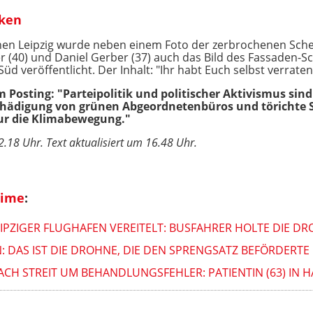
cken
en Leipzig wurde neben einem Foto der zerbrochenen Sche
r (40) und Daniel Gerber (37) auch das Bild des Fassaden-Sc
üd veröffentlicht. Der Inhalt: "Ihr habt Euch selbst verraten
m Posting: "Parteipolitik und politischer Aktivismus sin
eschädigung von grünen Abgeordnetenbüros und törichte
ur die Klimabewegung."
.18 Uhr. Text aktualisiert um 16.48 Uhr.
rime
:
IPZIGER FLUGHAFEN VEREITELT: BUSFAHRER HOLTE DIE D
: DAS IST DIE DROHNE, DIE DEN SPRENGSATZ BEFÖRDERTE
H STREIT UM BEHANDLUNGSFEHLER: PATIENTIN (63) IN H