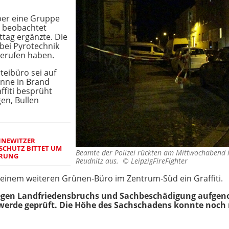
ber eine Gruppe
n beobachtet
ttag ergänzte. Die
bei Pyrotechnik
gerufen haben.
teibüro sei auf
onne in Brand
ffiti besprüht
gen, Bullen
NNEWITZER
SSCHUTZ BITTET UM
Beamte der Polizei rückten am Mittwochabend in
ERUNG
Reudnitz aus. ©
LeipzigFireFighter
inem weiteren Grünen-Büro im Zentrum-Süd ein Graffiti.
 wegen Landfriedensbruchs und Sachbeschädigung aufg
erde geprüft. Die Höhe des Sachschadens konnte noch n