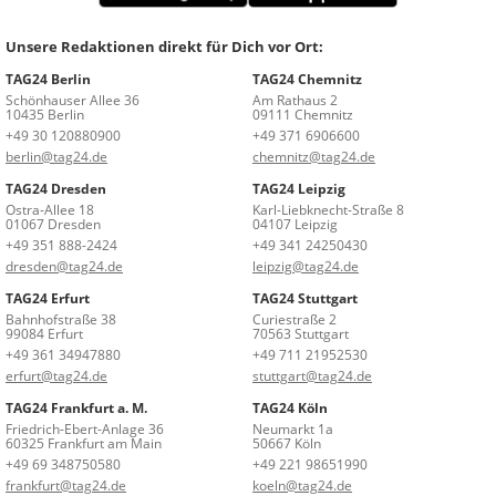
Unsere Redaktionen direkt für Dich vor Ort:
TAG24 Berlin
TAG24 Chemnitz
Schönhauser Allee 36
Am Rathaus 2
10435 Berlin
09111 Chemnitz
+49 30 120880900
+49 371 6906600
berlin@tag24.de
chemnitz@tag24.de
TAG24 Dresden
TAG24 Leipzig
Ostra-Allee 18
Karl-Liebknecht-Straße 8
01067 Dresden
04107 Leipzig
+49 351 888-2424
+49 341 24250430
dresden@tag24.de
leipzig@tag24.de
TAG24 Erfurt
TAG24 Stuttgart
Bahnhofstraße 38
Curiestraße 2
99084 Erfurt
70563 Stuttgart
+49 361 34947880
+49 711 21952530
erfurt@tag24.de
stuttgart@tag24.de
TAG24 Frankfurt a. M.
TAG24 Köln
Friedrich-Ebert-Anlage 36
Neumarkt 1a
60325 Frankfurt am Main
50667 Köln
+49 69 348750580
+49 221 98651990
frankfurt@tag24.de
koeln@tag24.de