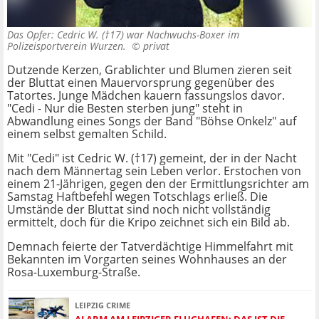
Das Opfer: Cedric W. (†17) war Nachwuchs-Boxer im
Polizeisportverein Wurzen. ©
privat
Dutzende Kerzen, Grablichter und Blumen zieren seit
der Bluttat einen Mauervorsprung gegenüber des
Tatortes. Junge Mädchen kauern fassungslos davor.
"Cedi - Nur die Besten sterben jung" steht in
Abwandlung eines Songs der Band "Böhse Onkelz" auf
einem selbst gemalten Schild.
Mit "Cedi" ist Cedric W. (†17) gemeint, der in der Nacht
nach dem Männertag sein Leben verlor. Erstochen von
einem 21-Jährigen, gegen den der Ermittlungsrichter am
Samstag Haftbefehl wegen Totschlags erließ. Die
Umstände der Bluttat sind noch nicht vollständig
ermittelt, doch für die Kripo zeichnet sich ein Bild ab.
Demnach feierte der Tatverdächtige Himmelfahrt mit
Bekannten im Vorgarten seines Wohnhauses an der
Rosa-Luxemburg-Straße.
LEIPZIG CRIME
ALARM AM LEIPZIGER FLUGHAFEN: DAS IST DIE