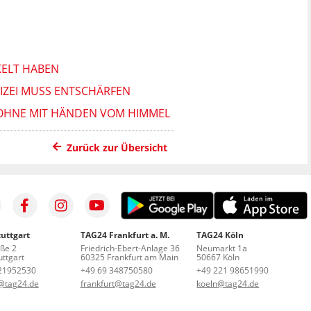
KELT HABEN
IZEI MUSS ENTSCHÄRFEN
ROHNE MIT HÄNDEN VOM HIMMEL
Zurück zur Übersicht
uttgart
TAG24 Frankfurt a. M.
TAG24 Köln
aße 2
Friedrich-Ebert-Anlage 36
Neumarkt 1a
ttgart
60325 Frankfurt am Main
50667 Köln
21952530
+49 69 348750580
+49 221 98651990
t@tag24.de
frankfurt@tag24.de
koeln@tag24.de