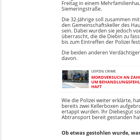
Freitag in einem Mehrfamilienha
Siemeringstraße.
Die 32-Jährige soll zusammen mit
den Gemeinschaftskeller des Ha
sein. Dabei wurden sie jedoch 
überrascht, die die Diebin zu f
bis zum Eintreffen der Polizei fest
Die beiden anderen Verdächtige
davon.
LEIPZIG CRIME
MORDVERSUCH AN ZAHN
UM BEHANDLUNGSFEHLER
HAFT
Wie die Polizei weiter erklärte, ha
bereits zwei Kellerboxen aufgebr
ertappt wurden. Ihr Diebesgut so
Abtransport bereit gestanden ha
Ob etwas gestohlen wurde, war