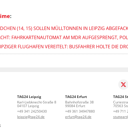
rime
:
ÄDCHEN (14, 15) SOLLEN MÜLLTONNEN IN LEIPZIG ABGEFAC
NACHT: FAHRKARTENAUTOMAT AM MDR AUFGESPRENGT, POL
IPZIGER FLUGHAFEN VEREITELT: BUSFAHRER HOLTE DIE D
TAG24 Leipzig
TAG24 Erfurt
TAG24 St
Karl-Liebknecht-Straße 8
Bahnhofstraße 38
Curiestr
04107 Leipzig
99084 Erfurt
70563 Stu
+49 341 24250430
+49 361 34947880
+49 711 
leipzig@tag24.de
erfurt@tag24.de
stuttgar
g