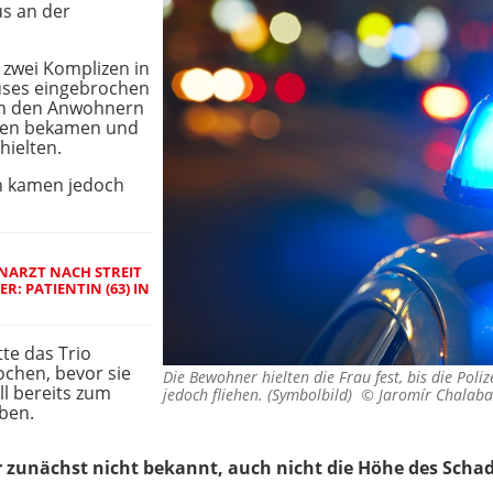
us an der
 zwei Komplizen in
uses eingebrochen
von den Anwohnern
assen bekamen und
hielten.
n kamen jedoch
ARZT NACH STREIT
: PATIENTIN (63) IN
tte das Trio
ochen, bevor sie
Die Bewohner hielten die Frau fest, bis die Poliz
ll bereits zum
jedoch fliehen. (Symbolbild) ©
Jaromír Chalab
ben.
 zunächst nicht bekannt, auch nicht die Höhe des Scha