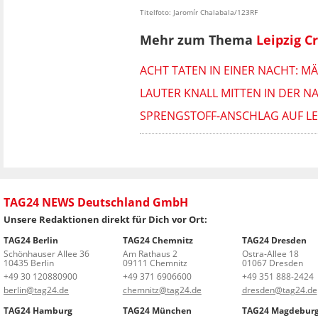
Titelfoto: Jaromír Chalabala/123RF
Mehr zum Thema
Leipzig C
ACHT TATEN IN EINER NACHT: M
LAUTER KNALL MITTEN IN DER 
SPRENGSTOFF-ANSCHLAG AUF LE
TAG24 NEWS Deutschland GmbH
Unsere Redaktionen direkt für Dich vor Ort:
TAG24 Berlin
TAG24 Chemnitz
TAG24 Dresden
Schönhauser Allee 36
Am Rathaus 2
Ostra-Allee 18
10435 Berlin
09111 Chemnitz
01067 Dresden
+49 30 120880900
+49 371 6906600
+49 351 888-2424
berlin@tag24.de
chemnitz@tag24.de
dresden@tag24.de
TAG24 Hamburg
TAG24 München
TAG24 Magdebur