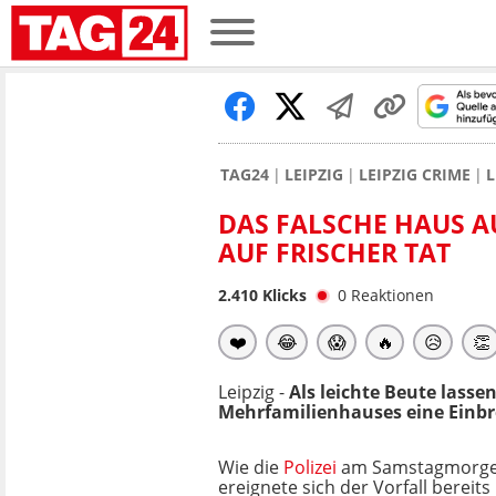
TAG24
LEIPZIG
LEIPZIG CRIME
L
DAS FALSCHE HAUS 
AUF FRISCHER TAT
2.410
Klicks
0
Reaktionen
❤️
😂
😱
🔥
😥
👏
Leipzig -
Als leichte Beute lassen
Mehrfamilienhauses eine Einbre
Wie die
Polizei
am Samstagmorgen 
ereignete sich der Vorfall bereits