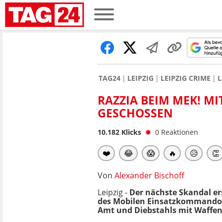
TAG24
LEIPZIG
LEIPZIG CRIME
L
RAZZIA BEIM MEK! M
GESCHOSSEN
10.182
Klicks
0
Reaktionen
❤️
😂
😱
🔥
😥
👏
Von
Alexander Bischoff
Leipzig -
Der nächste Skandal er
des Mobilen Einsatzkommando
Amt und Diebstahls mit Waffen.