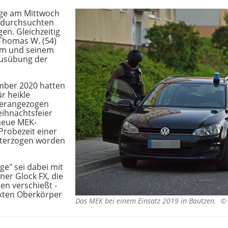
ige am Mittwoch
r durchsuchten
n. Gleichzeitig
Thomas W. (54)
hm und seinem
Ausübung der
mber 2020 hatten
ür heikle
herangezogen
eihnachtsfeier
 neue MEK-
Probezeit einer
nterzogen worden
ge" sei dabei mit
ner Glock FX, die
en verschießt -
kten Oberkörper
Das MEK bei einem Einsatz 2019 in Bautzen. 