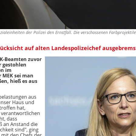
ezialeinheiten der Polizei den Ernstfall. Die verschossenen Farbprojekti
ücksicht auf alten Landespolizeichef ausgebrems
EK-Beamten zuvor
 gestohlen
en im
r MEK sei man
ßen, hieß es aus
belastungen aus
unser Haus und
troffen hat,
n verantwortlichen
ht, dass
ß an Anstand die
chkeit sind", ging
) mit den Chefs der