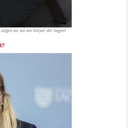
le zeigen an, wo am Körper der Gegner
t?