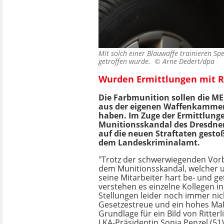
Mit solch einer Blauwaffe trainieren Sp
getroffen wurde. ©
Arne Dedert/dpa
Wurden Ermittlungen mit R
Die Farbmunition sollen die M
aus der eigenen Waffenkammer
haben. Im Zuge der Ermittlung
Munitionsskandal des Dresdne
auf die neuen Straftaten gesto
dem Landeskriminalamt.
"Trotz der schwerwiegenden Vor
dem Munitionsskandal, welcher 
seine Mitarbeiter hart be- und ge
verstehen es einzelne Kollegen i
Stellungen leider noch immer nic
Gesetzestreue und ein hohes Ma
Grundlage für ein Bild von Ritterli
LKA-Präsidentin Sonja Penzel (51