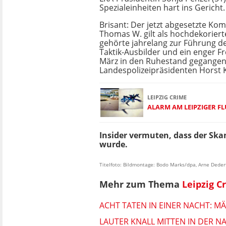
Spezialeinheiten hart ins Gericht.
Brisant: Der jetzt abgesetzte K
Thomas W. gilt als hochdekorierter
gehörte jahrelang zur Führung d
Taktik-Ausbilder und ein enger F
März in den Ruhestand gegange
Landespolizeipräsidenten Horst 
LEIPZIG CRIME
ALARM AM LEIPZIGER FL
Insider vermuten, dass der Sk
wurde.
Titelfoto: Bildmontage: Bodo Marks/dpa, Arne Deder
Mehr zum Thema
Leipzig C
ACHT TATEN IN EINER NACHT: M
LAUTER KNALL MITTEN IN DER 