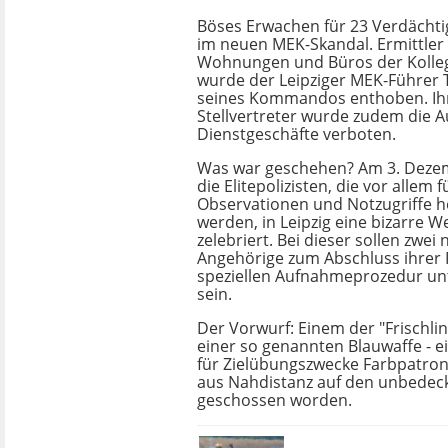
Böses Erwachen für 23 Verdächt
im neuen MEK-Skandal. Ermittle
Wohnungen und Büros der Kollege
wurde der Leipziger MEK-Führer 
seines Kommandos enthoben. I
Stellvertreter wurde zudem die 
Dienstgeschäfte verboten.
Was war geschehen? Am 3. Deze
die Elitepolizisten, die vor allem f
Observationen und Notzugriffe 
werden, in Leipzig eine bizarre W
zelebriert. Bei dieser sollen zwei
Angehörige zum Abschluss ihrer 
speziellen Aufnahmeprozedur u
sein.
Der Vorwurf: Einem der "Frischlin
einer so genannten Blauwaffe - ei
für Zielübungszwecke Farbpatron
aus Nahdistanz auf den unbedec
geschossen worden.