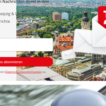
 Nachrichten direkt in dein
 Leipzig & Umgebung
richte
los abonnieren
eren
Datenschutzbestimmungen
zu.