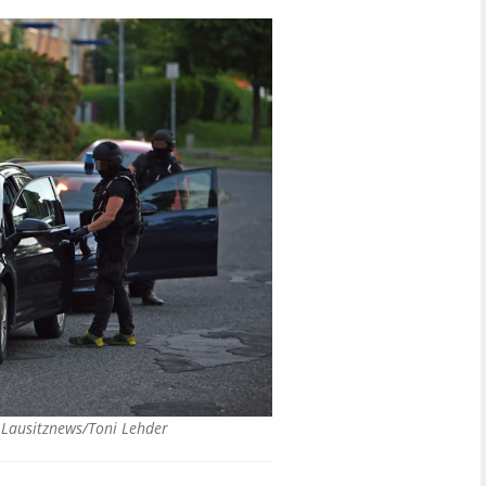
©
Lausitznews/Toni Lehder