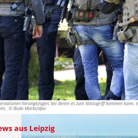
rvationen herangezogen, bei denen es zum Notzugriff kommen kann. W
agen. ©
Bodo Marks/dpa
ews aus Leipzig