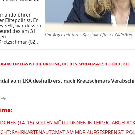
ommandoführer
 Elitepolizist. Er
es SEK, war dessen
reund des am 31.
Hat Ärger mit ihren Spezialkräften: LKA-Präsid
nen
Kretzschmar (62).
UGHAFEN: DAS IST DIE DROHNE, DIE DEN SPRENGSATZ BEFÖRDERTE
andal vom LKA deshalb erst nach Kretzschmars Verabsch
t/dpa
rime
:
ÄDCHEN (14, 15) SOLLEN MÜLLTONNEN IN LEIPZIG ABGEFAC
NACHT: FAHRKARTENAUTOMAT AM MDR AUFGESPRENGT, POL