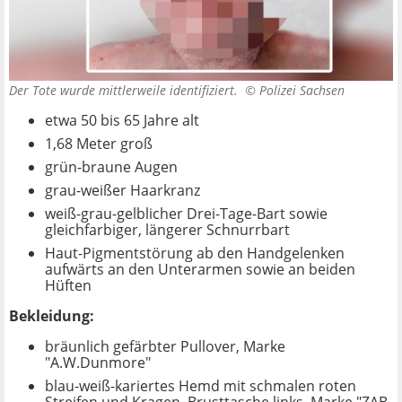
Der Tote wurde mittlerweile identifiziert. ©
Polizei Sachsen
etwa 50 bis 65 Jahre alt
1,68 Meter groß
grün-braune Augen
grau-weißer Haarkranz
weiß-grau-gelblicher Drei-Tage-Bart sowie
gleichfarbiger, längerer Schnurrbart
Haut-Pigmentstörung ab den Handgelenken
aufwärts an den Unterarmen sowie an beiden
Hüften
Bekleidung:
bräunlich gefärbter Pullover, Marke
"A.W.Dunmore"
blau-weiß-kariertes Hemd mit schmalen roten