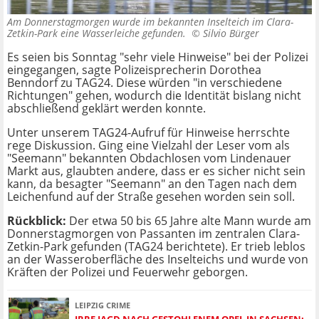
Am Donnerstagmorgen wurde im bekannten Inselteich im Clara-
Zetkin-Park eine Wasserleiche gefunden. ©
Silvio Bürger
Es seien bis Sonntag "sehr viele Hinweise" bei der Polizei
eingegangen, sagte Polizeisprecherin Dorothea
Benndorf zu TAG24. Diese würden "in verschiedene
Richtungen" gehen, wodurch die Identität bislang nicht
abschließend geklärt werden konnte.
Unter unserem TAG24-Aufruf für Hinweise herrschte
rege Diskussion. Ging eine Vielzahl der Leser vom als
"Seemann" bekannten Obdachlosen vom Lindenauer
Markt aus, glaubten andere, dass er es sicher nicht sein
kann, da besagter "Seemann" an den Tagen nach dem
Leichenfund auf der Straße gesehen worden sein soll.
Rückblick:
Der etwa 50 bis 65 Jahre alte Mann wurde am
Donnerstagmorgen von Passanten im zentralen Clara-
Zetkin-Park gefunden (TAG24 berichtete). Er trieb leblos
an der Wasseroberfläche des Inselteichs und wurde von
Kräften der Polizei und Feuerwehr geborgen.
LEIPZIG CRIME
IRRE JAGD NACH GESTOHLENEM OPEL IN SACHSEN: