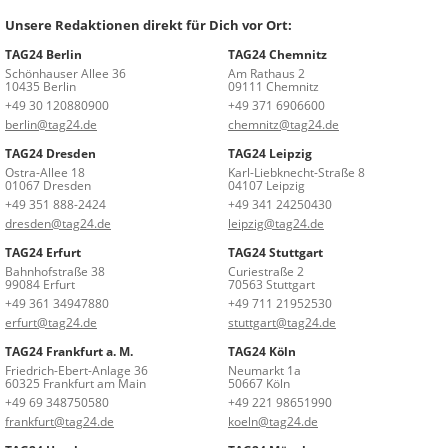
Unsere Redaktionen direkt für Dich vor Ort:
TAG24 Berlin
TAG24 Chemnitz
Schönhauser Allee 36
Am Rathaus 2
10435 Berlin
09111 Chemnitz
+49 30 120880900
+49 371 6906600
berlin@tag24.de
chemnitz@tag24.de
TAG24 Dresden
TAG24 Leipzig
Ostra-Allee 18
Karl-Liebknecht-Straße 8
01067 Dresden
04107 Leipzig
+49 351 888-2424
+49 341 24250430
dresden@tag24.de
leipzig@tag24.de
TAG24 Erfurt
TAG24 Stuttgart
Bahnhofstraße 38
Curiestraße 2
99084 Erfurt
70563 Stuttgart
+49 361 34947880
+49 711 21952530
erfurt@tag24.de
stuttgart@tag24.de
TAG24 Frankfurt a. M.
TAG24 Köln
Friedrich-Ebert-Anlage 36
Neumarkt 1a
60325 Frankfurt am Main
50667 Köln
+49 69 348750580
+49 221 98651990
frankfurt@tag24.de
koeln@tag24.de