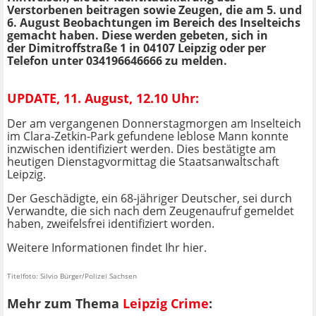
Verstorbenen beitragen sowie Zeugen, die am 5. und
6. August Beobachtungen im Bereich des Inselteichs
gemacht haben. Diese werden gebeten, sich in
der Dimitroffstraße 1 in 04107 Leipzig oder per
Telefon unter
034196646666 zu melden.
UPDATE, 11. August, 12.10 Uhr:
Der am vergangenen Donnerstagmorgen am Inselteich
im Clara-Zetkin-Park gefundene leblose Mann konnte
inzwischen identifiziert werden. Dies bestätigte am
heutigen Dienstagvormittag die Staatsanwaltschaft
Leipzig.
Der Geschädigte, ein 68-jähriger Deutscher, sei durch
Verwandte, die sich nach dem Zeugenaufruf gemeldet
haben, zweifelsfrei identifiziert worden.
Weitere Informationen findet Ihr hier.
Titelfoto: Silvio Bürger/Polizei Sachsen
Mehr zum Thema
Leipzig Crime
: