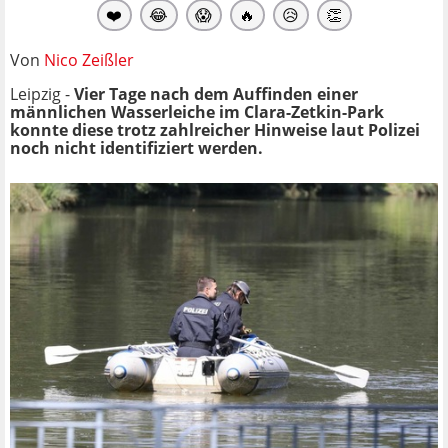
❤️
😂
😱
🔥
😥
👏
Von
Nico Zeißler
Leipzig -
Vier Tage nach dem Auffinden einer
männlichen Wasserleiche im Clara-Zetkin-Park
konnte diese trotz zahlreicher Hinweise laut Polizei
noch nicht identifiziert werden.