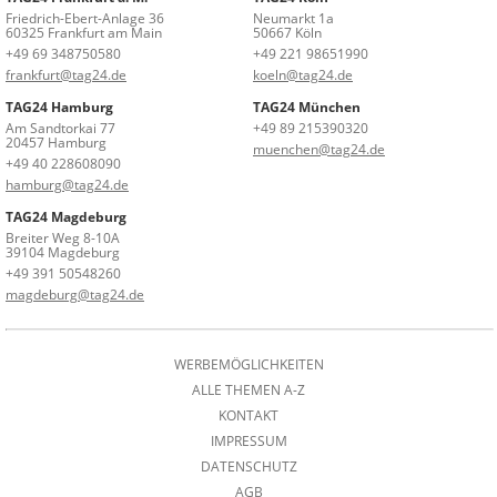
Friedrich-Ebert-Anlage 36
Neumarkt 1a
60325 Frankfurt am Main
50667 Köln
+49 69 348750580
+49 221 98651990
frankfurt@tag24.de
koeln@tag24.de
TAG24 Hamburg
TAG24 München
Am Sandtorkai 77
+49 89 215390320
20457 Hamburg
muenchen@tag24.de
+49 40 228608090
hamburg@tag24.de
TAG24 Magdeburg
Breiter Weg 8-10A
39104 Magdeburg
+49 391 50548260
magdeburg@tag24.de
WERBEMÖGLICHKEITEN
ALLE THEMEN A-Z
KONTAKT
IMPRESSUM
DATENSCHUTZ
AGB