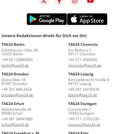
Unsere Redaktionen direkt für Dich vor Ort:
TAG24 Berlin
TAG24 Chemnitz
Schönhauser Allee 36
Am Rathaus 2
10435 Berlin
09111 Chemnitz
+49 30 120880900
+49 371 6906600
berlin@tag24.de
chemnitz@tag24.de
TAG24 Dresden
TAG24 Leipzig
Ostra-Allee 18
Karl-Liebknecht-Straße 8
01067 Dresden
04107 Leipzig
+49 351 888-2424
+49 341 24250430
dresden@tag24.de
leipzig@tag24.de
TAG24 Erfurt
TAG24 Stuttgart
Bahnhofstraße 38
Curiestraße 2
99084 Erfurt
70563 Stuttgart
+49 361 34947880
+49 711 21952530
erfurt@tag24.de
stuttgart@tag24.de
TAG24 Frankfurt a. M.
TAG24 Köln