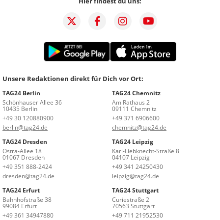
Hier findest du uns:
Unsere Redaktionen direkt für Dich vor Ort:
TAG24 Berlin
TAG24 Chemnitz
Schönhauser Allee 36
Am Rathaus 2
10435 Berlin
09111 Chemnitz
+49 30 120880900
+49 371 6906600
berlin@tag24.de
chemnitz@tag24.de
TAG24 Dresden
TAG24 Leipzig
Ostra-Allee 18
Karl-Liebknecht-Straße 8
01067 Dresden
04107 Leipzig
+49 351 888-2424
+49 341 24250430
dresden@tag24.de
leipzig@tag24.de
TAG24 Erfurt
TAG24 Stuttgart
Bahnhofstraße 38
Curiestraße 2
99084 Erfurt
70563 Stuttgart
+49 361 34947880
+49 711 21952530