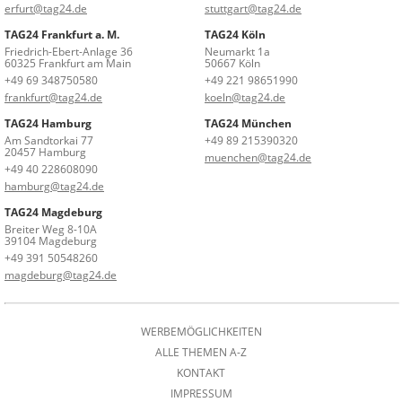
erfurt@tag24.de
stuttgart@tag24.de
TAG24 Frankfurt a. M.
TAG24 Köln
Friedrich-Ebert-Anlage 36
Neumarkt 1a
60325 Frankfurt am Main
50667 Köln
+49 69 348750580
+49 221 98651990
frankfurt@tag24.de
koeln@tag24.de
TAG24 Hamburg
TAG24 München
Am Sandtorkai 77
+49 89 215390320
20457 Hamburg
muenchen@tag24.de
+49 40 228608090
hamburg@tag24.de
TAG24 Magdeburg
Breiter Weg 8-10A
39104 Magdeburg
+49 391 50548260
magdeburg@tag24.de
WERBEMÖGLICHKEITEN
ALLE THEMEN A-Z
KONTAKT
IMPRESSUM