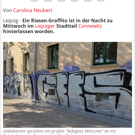
Von
Carolina Neubert
Leipzig -
Ein Riesen-Graffito ist
in der Nacht zu
Mittwoch im
Leipziger
Stadtteil
Connewitz
hinterlassen worden.
Unbekannte sprühten ein großes "Refugees Welcome" an ein