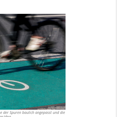
e der Spuren baulich angepasst und die
tas/dpa