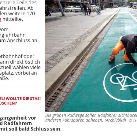
ehrere Teile des
ahrstreifen. Ab
en weitere 170
g
mitteilte.
 vom
ingfahrbahn
um Anschluss an
ptbahnhof oder
nn direkt östlich
uell wählen viele
latz, vorbei an
raße.
! WOLLTE DIE STASI
TUSCHEN?
Die grünen Radwege sollen Radfahrer sichtbare
rgangenheit vor
anderen Fahrspuren abheben. (Archivbild) ©
H
d Radfahrern
it soll bald Schluss sein.