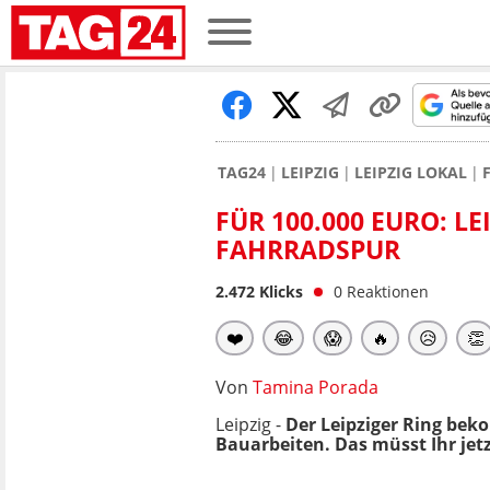
TAG24
LEIPZIG
LEIPZIG LOKAL
FÜR 100.000 EURO: L
FAHRRADSPUR
2.472
Klicks
0
Reaktionen
❤️
😂
😱
🔥
😥
👏
Von
Tamina Porada
Leipzig -
Der Leipziger Ring be
Bauarbeiten. Das müsst Ihr jet