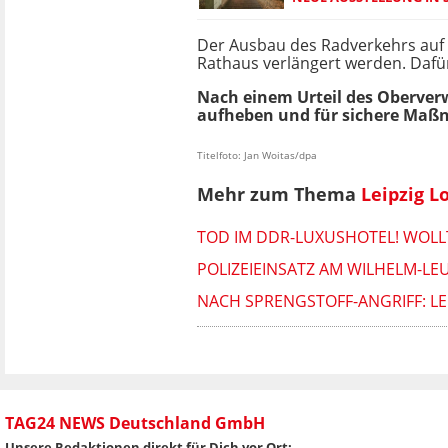
Der Ausbau des Radverkehrs auf
Rathaus verlängert werden. Dafü
Nach einem Urteil des Oberverw
aufheben und für sichere Maßn
Titelfoto: Jan Woitas/dpa
Mehr zum Thema
Leipzig L
TOD IM DDR-LUXUSHOTEL! WOLLT
POLIZEIEINSATZ AM WILHELM-L
NACH SPRENGSTOFF-ANGRIFF: L
TAG24 NEWS Deutschland GmbH
Unsere Redaktionen direkt für Dich vor Ort: