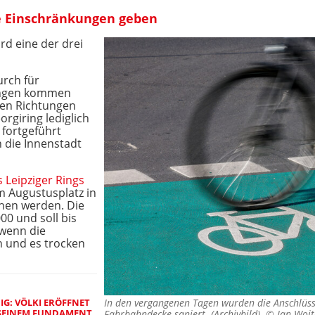
ne Einschränkungen geben
rd eine der drei
urch für
kungen kommen
den Richtungen
rgiring lediglich
 fortgeführt
 die Innenstadt
 Leipziger Rings
m Augustusplatz in
chen werden. Die
0 und soll bis
 wenn die
 und es trocken
IG: VÖLKI ERÖFFNET
In den vergangenen Tagen wurden die Anschlüss
 SEINEM FUNDAMENT
Fahrbahndecke saniert. (Archivbild) ©
Jan Woi