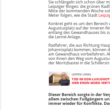
Sie schlängeln sich schon über m
Leipziger Ringes: die grünen Radf
Mitte der kommenden Woche soll
Meter folgen, wie die Stadt
Leipzi
Konkret geht es um den Bereich
Augustusplatz auf der inneren R
entlang des Gewandhauses bis z
die Lenné-Anlage.
Radfahrer, die aus Richtung Hau
Johannisplatz kommen, können da
am Gewandhaus vorbeifahren. Akt
von ihnen den Weg vom Augustusp
der Moritzbastei in die Schillerst
LEIPZIG LOKAL
TOD IM DDR-LUXUSHOTEL
HIER EINEN MORD VER
Dieser Bereich sorgte in der Ve
allem zwischen Fußgängern un
immer wieder für Konflikte. Dam