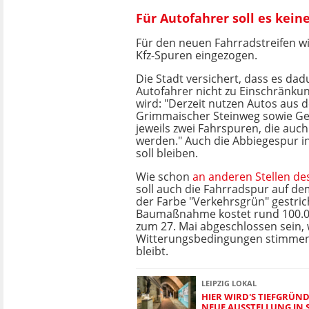
Für Autofahrer soll es kei
Für den neuen Fahrradstreifen wi
Kfz-Spuren eingezogen.
Die Stadt versichert, dass es dad
Autofahrer nicht zu Einschrän
wird: "Derzeit nutzen Autos aus 
Grimmaischer Steinweg sowie Geo
jeweils zwei Fahrspuren, die auch
werden." Auch die Abbiegespur in
soll bleiben.
Wie schon
an anderen Stellen des
soll auch die Fahrradspur auf de
der Farbe "Verkehrsgrün" gestri
Baumaßnahme kostet rund 100.00
zum 27. Mai abgeschlossen sein,
Witterungsbedingungen stimmen
bleibt.
LEIPZIG LOKAL
HIER WIRD'S TIEFGRÜND
NEUE AUSSTELLUNG IN