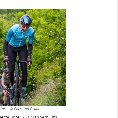
 statt. ©
Christian Grube
phierte unter 791 Männern Tim