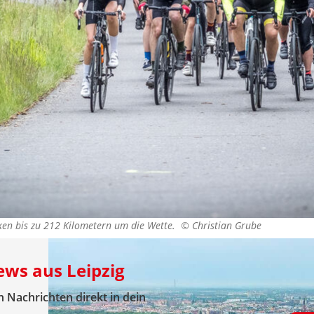
cken bis zu 212 Kilometern um die Wette. ©
Christian Grube
ews aus Leipzig
 Nachrichten direkt in dein