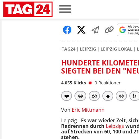
TAG24
LEIPZIG
LEIPZIG LOKAL
HUNDERTE KILOMETER
SIEGTEN BEI DEN "NE
4.055
Klicks
0
Reaktionen
❤️
😂
😱
🔥
😥
👏
Von
Eric Mittmann
Leipzig -
Es war wieder Zeit, si
Radrennen durch
Leipzigs
wunde
auf Strecken von 60, 100 und 
stehen.