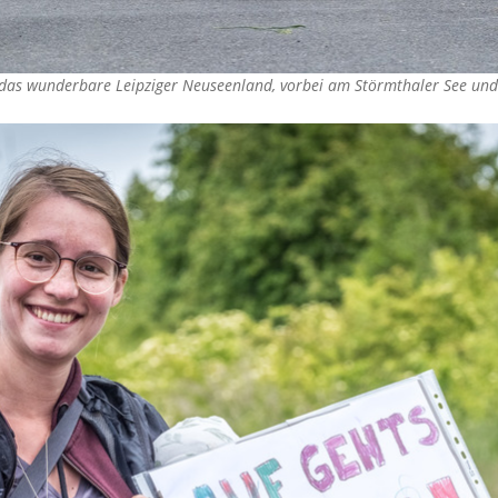
ch das wunderbare Leipziger Neuseenland, vorbei am Störmthaler See 