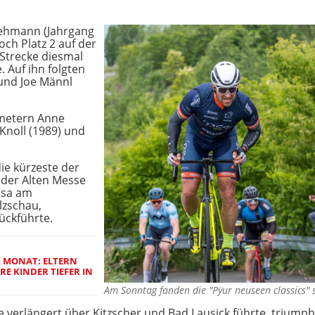
Lehmann (Jahrgang
och Platz 2 auf der
 Strecke diesmal
. Auf ihn folgten
 und Joe Männl
ometern Anne
Knoll (1989) und
ie kürzeste der
 der Alten Messe
ssa am
lzschau,
ückführte.
M MONAT: ELTERN
RE KINDER TIEFER IN
Am Sonntag fanden die "Pÿur neuseen classics"
ie verlängert über Kitzscher und Bad Lausick führte, trium