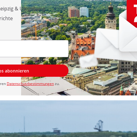
 Leipzig & Umgebung
richte
los abonnieren
eren
Datenschutzbestimmungen
zu.