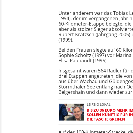
Unter anderem war das Tobias 
1994), der im vergangenen Jahr n
60-Kilometer-Etappe belegte, die
aber als stolzer Sieger absolvierte
Rupert Kratzsch (Jahrgang 2005)
(1999).
Bei den Frauen siegte auf 60 Kil
Sophie Scholtz (1997) vor Marina 
Elisa Paubandt (1996).
Insgesamt waren 564 Radler für d
drei Etappen angetreten, die von
aus über Wachau und Güldengo
Störmthaler See entlang nach Oe
Belgershain und dann wieder zur
LEIPZIG LOKAL
BIS ZU 36 EURO MEHR I
SOLLEN KÜNFTIG FÜR IH
DIE TASCHE GREIFEN
Auf der 100-Kilometer-Strecke, d