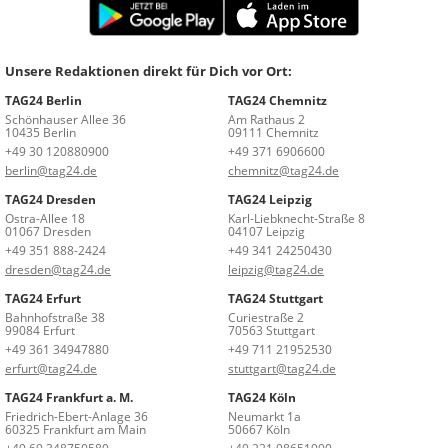
Unsere Redaktionen direkt für Dich vor Ort:
TAG24 Berlin
TAG24 Chemnitz
Schönhauser Allee 36
Am Rathaus 2
10435 Berlin
09111 Chemnitz
+49 30 120880900
+49 371 6906600
berlin@tag24.de
chemnitz@tag24.de
TAG24 Dresden
TAG24 Leipzig
Ostra-Allee 18
Karl-Liebknecht-Straße 8
01067 Dresden
04107 Leipzig
+49 351 888-2424
+49 341 24250430
dresden@tag24.de
leipzig@tag24.de
TAG24 Erfurt
TAG24 Stuttgart
Bahnhofstraße 38
Curiestraße 2
99084 Erfurt
70563 Stuttgart
+49 361 34947880
+49 711 21952530
erfurt@tag24.de
stuttgart@tag24.de
TAG24 Frankfurt a. M.
TAG24 Köln
Friedrich-Ebert-Anlage 36
Neumarkt 1a
60325 Frankfurt am Main
50667 Köln