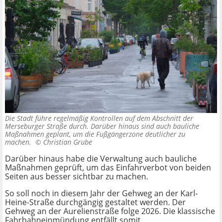
Die Stadt führe regelmäßig Kontrollen auf dem Abschnitt der
Merseburger Straße durch. Darüber hinaus sind auch bauliche
Maßnahmen geplant, um die Fußgängerzone deutlicher zu
machen. ©
Christian Grube
Darüber hinaus habe die Verwaltung auch bauliche
Maßnahmen geprüft, um das Einfahrverbot von beiden
Seiten aus besser sichtbar zu machen.
So soll noch in diesem Jahr der Gehweg an der Karl-
Heine-Straße durchgängig gestaltet werden. Der
Gehweg an der Aurelienstraße folge 2026. Die klassische
Fahrbahneinmündung entfällt somit.