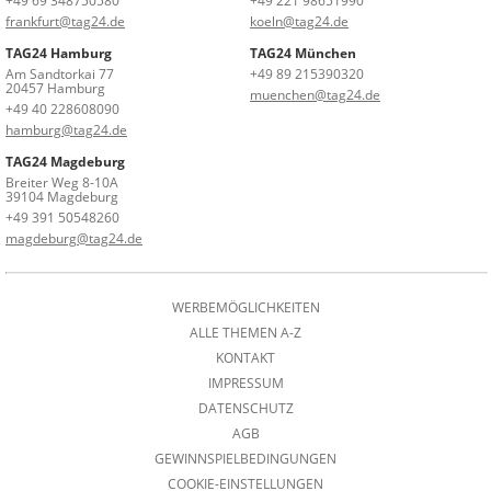
+49 69 348750580
+49 221 98651990
frankfurt@tag24.de
koeln@tag24.de
TAG24 Hamburg
TAG24 München
Am Sandtorkai 77
+49 89 215390320
20457 Hamburg
muenchen@tag24.de
+49 40 228608090
hamburg@tag24.de
TAG24 Magdeburg
Breiter Weg 8-10A
39104 Magdeburg
+49 391 50548260
magdeburg@tag24.de
WERBEMÖGLICHKEITEN
ALLE THEMEN A-Z
KONTAKT
IMPRESSUM
DATENSCHUTZ
AGB
GEWINNSPIELBEDINGUNGEN
COOKIE-EINSTELLUNGEN