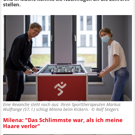
stellen.
Eine Revanche steht noch aus: Ihren Sporttherapeuten Markus
Wulftange (57, l.) schlug Milena beim Kickern. ©
Ralf Seegers
Milena: "Das Schlimmste war, als ich meine
Haare verlor"