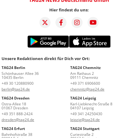
Hier findest du uns:
Unsere Redaktionen direkt für Dich vor Ort:
TAG24 Berlin
TAG24 Chemnitz
Schönhauser Allee 36
Am Rathaus 2
10435 Berlin
09111 Chemnitz
+49 30 120880900
+49 371 6906600
berlin@tag24.de
chemnitz@tag24.de
TAG24 Dresden
TAG24 Leipzig
Ostra-Allee 18
Karl-Liebknecht-Straße 8
01067 Dresden
04107 Leipzig
+49 351 888-2424
+49 341 24250430
dresden@tag24.de
leipzig@tag24.de
TAG24 Erfurt
TAG24 Stuttgart
Bahnhofstraße 38
Curiestraße 2