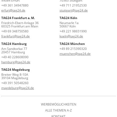
99084 Erfurt
70563 Stuttgart
+49 361 34947880
+49 711 21952530
erfurt@tag24.de
stuttgart@tag24.de
TAG24 Frankfurt a. M.
TAG24 Köln
Friedrich-Ebert-Anlage 36
Neumarkt 1a
60325 Frankfurt am Main
50667 Köln
+49 69 348750580
+49 221 98651990
frankfurt@tag24.de
koeln@tag24.de
TAG24 Hamburg
TAG24 München
Am Sandtorkai 77
+49 89 215390320
20457 Hamburg
muenchen@tag24.de
+49 40 228608090
hamburg@tag24.de
TAG24 Magdeburg
Breiter Weg 8-10A
39104 Magdeburg
+49 391 50548260
magdeburg@tag24.de
WERBEMÖGLICHKEITEN
ALLE THEMEN A-Z
KONTAKT