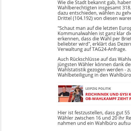
Wie die Stadt bekannt gab, haben
Wahlberechtigten insgesamt 318.
dazu entschieden, wählen zu geh
Drittel (104.192) von diesen ware
"Schaut man auf die letzten Euro
Kommunalwahlen ist ganz klar di
erkennen, dass die Wahl per Bri
beliebter wird", erklärt das Deze
Verwaltung auf TAG24-Anfrage.
Auch Rückschlüsse auf das Wahlv
jüngsten Wähler können dank de
Wahlstatistik gezogen werden - 
Wahlbeteiligung in den Wahlbüro
LEIPZIG POLITIK
REICHINNEK UND GYSI 
OB-WAHLKAMPF ZIEHT 
Hier ist festzustellen, dass gut 5
Wähler zwischen 16 und 20 ihr R
nahmen und ein Wahlbüro aufsuc