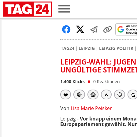
TAG24
LEIPZIG
LEIPZIG POLITIK
LEIPZIG-WAHL: JUGE
UNGÜLTIGE STIMMZE
1.400
Klicks
0
Reaktionen
❤️
😂
😱
🔥
😥
👏
Von
Lisa Marie Peisker
Leipzig -
Vor knapp einem Monat,
Europaparlament gewählt. Nun 