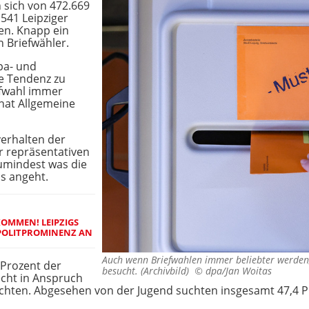
 sich von 472.669
541 Leipziger
en. Knapp ein
n Briefwähler.
pa- und
e Tendenz zu
efwahl immer
rnat Allgemeine
erhalten der
r repräsentativen
zumindest was die
s angeht.
KOMMEN! LEIPZIGS
POLITPROMINENZ AN
Auch wenn Briefwahlen immer beliebter werden
5 Prozent der
besucht. (Archivbild) ©
dpa/Jan Woitas
echt in Anspruch
hten. Abgesehen von der Jugend suchten insgesamt 47,4 Pr